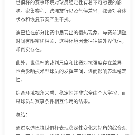
世俱杯的赛事环境对球员稳定性有着不可忽视的影
响。密集赛程、跨洲旅行以及气候差异，都会对身体
状态和恢复节奏产生干扰。
迪巴拉在部分比赛中展现出的慢热现象，与赛前调整
时间有限密切相关，这种环境因素往往被外界低估，
却真实存在。
此外，世俱杯的裁判尺度和比赛对抗强度存在差异，
也会影响技术型球员的发挥空间，进而影响表现稳定
性。
综合环境视角来看，稳定性并非完全由个人掌控，而
是球员与赛事条件相互作用的结果。
总结：
通过以迪巴拉世俱杯表现稳定性变化为视角的综合观