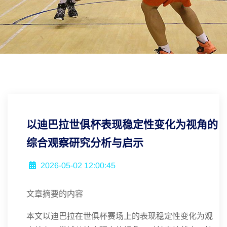
以迪巴拉世俱杯表现稳定性变化为视角的
综合观察研究分析与启示
2026-05-02 12:00:45
文章摘要的内容
本文以迪巴拉在世俱杯赛场上的表现稳定性变化为观