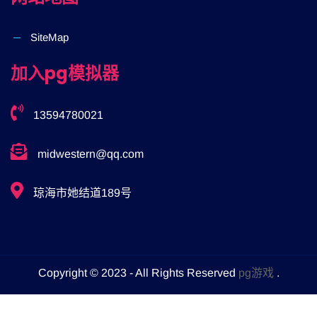
SiteMap
加入pg模拟器
13594780021
midwestern@qq.com
琼海市她结道189号
Copyright © 2023 - All Rights Reserved
pg游戏
.