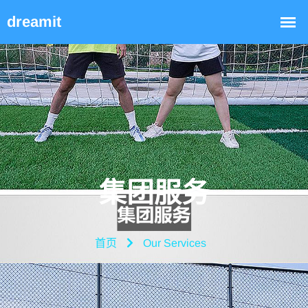
集团服务
首页
Our Services