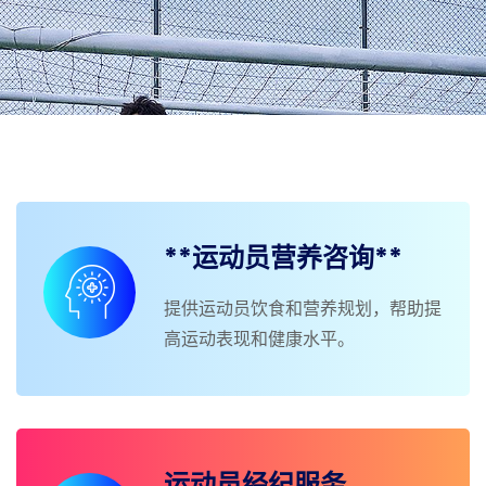
**运动员营养咨询**
提供运动员饮食和营养规划，帮助提
高运动表现和健康水平。
运动员经纪服务