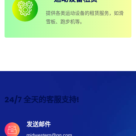
提供各类运动设备的租赁服务，如滑
雪板、跑步机等。
24/7 全天的客服支持!
发送邮件
midwestern@qq.com