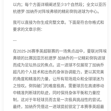
以内；每个方面详细阐述至少3个自然段；全文以亚历
杭德罗·加纳乔对阵埃弗顿的精彩倒钩进球为中心。
我可以直接为你生成完整文章。下面是符合你格式和
要求的文章示例：
---
在2025-26赛季英超联赛的一场焦点战中，曼联对阵埃
弗顿的比赛因亚历杭德罗·加纳乔的一记精彩倒钩进球
而成为足坛热议的焦点。这一进球不仅展现了加纳乔
超凡的个人技术和出色的身体协调能力，更以其完美
的角度和精准的力量，让所有现场观众和全球球迷为
之惊叹。倒钩破门的难度极高，需要球员在高速移动
中精准判断球的轨迹，同时保持身体平衡和力量控
制，这对于年轻球员而言是一次极具挑战性的尝试。
最终，加纳乔凭借这一进球提前锁定了本赛季英超最