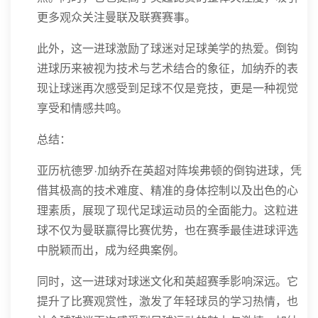
更多观众关注曼联及联赛赛事。
此外，这一进球激励了球迷对足球美学的热爱。倒钩
进球历来被视为技术与艺术结合的象征，加纳乔的表
现让球迷再次感受到足球不仅是竞技，更是一种视觉
享受和情感共鸣。
总结：
亚历杭德罗·加纳乔在英超对阵埃弗顿的倒钩进球，凭
借其极高的技术难度、精准的身体控制以及出色的心
理素质，展现了现代足球运动员的全面能力。这粒进
球不仅为曼联赢得比赛优势，也在赛季最佳进球评选
中脱颖而出，成为经典案例。
同时，这一进球对球迷文化和英超赛季影响深远。它
提升了比赛观赏性，激发了年轻球员的学习热情，也