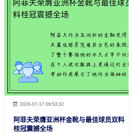
2026-07-17 09:53:32
阿菲夫荣膺亚洲杯金靴与最佳球员双料
桂冠震撼全场