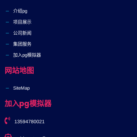
介绍pg
项目展示
公司新闻
集团服务
加入pg模拟器
网站地图
SiteMap
加入pg模拟器
13594780021