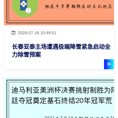
2026-07-16 10:49:51
长春亚泰主场遭遇极端降雪紧急启动全
力除雪预案