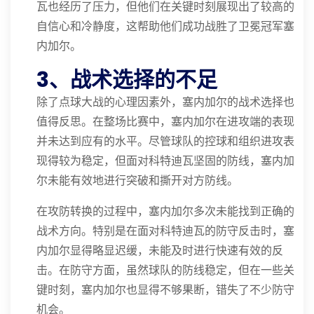
瓦也经历了压力，但他们在关键时刻展现出了较高的
自信心和冷静度，这帮助他们成功战胜了卫冕冠军塞
内加尔。
3、战术选择的不足
除了点球大战的心理因素外，塞内加尔的战术选择也
值得反思。在整场比赛中，塞内加尔在进攻端的表现
并未达到应有的水平。尽管球队的控球和组织进攻表
现得较为稳定，但面对科特迪瓦坚固的防线，塞内加
尔未能有效地进行突破和撕开对方防线。
在攻防转换的过程中，塞内加尔多次未能找到正确的
战术方向。特别是在面对科特迪瓦的防守反击时，塞
内加尔显得略显迟缓，未能及时进行快速有效的反
击。在防守方面，虽然球队的防线稳定，但在一些关
键时刻，塞内加尔也显得不够果断，错失了不少防守
机会。