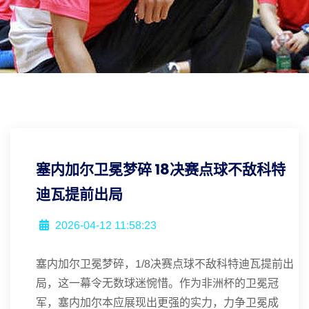
塞内加尔卫冕梦碎 18决赛点球不敌科特
迪瓦提前出局
2026-04-12 11:58:23
塞内加尔卫冕梦碎，1/8决赛点球不敌科特迪瓦提前出
局，这一幕令无数球迷惋惜。作为非洲杯的卫冕冠
军，塞内加尔本应展现出更强的实力，力争卫冕成