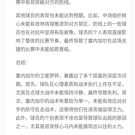
赛中有效突破对方的防线。
其他球员的表现也未能达到预期。比如，中场组织核
心未能有效地将球推进到对方禁区，防线上的一些球
员也在对抗中显得有些疲惫。球员的个人表现直接影
响了整体的比赛节奏，最终导致了塞内加尔在这场关
键的比赛中未能如愿晋级。
总结：
塞内加尔的卫冕梦碎，暴露出了多个层面的深层次问
题。首先，球队在心理素质和战术执行上存在不足，
尤其在点球大战中未能保持冷静，最终导致失利。其
次，塞内加尔的战术布置较为单一，未能有效应对对
手的防守反击战术，这使得他们在进攻端显得乏力。
此外，球员的个别表现不佳也是导致球队出局的原因
之一，尤其是进攻核心马内未能展现出以往的火力。