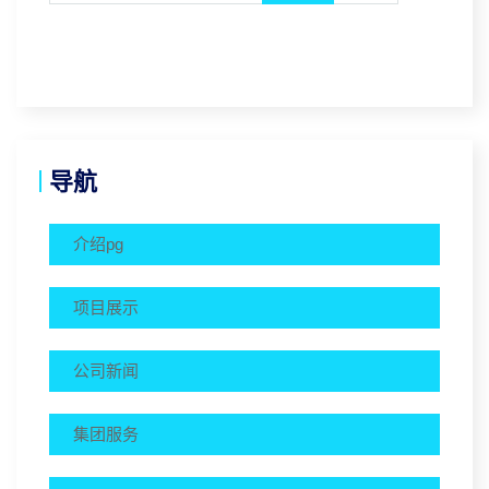
导航
介绍pg
项目展示
公司新闻
集团服务