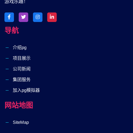
游戏乐趣！
导航
介绍pg
项目展示
公司新闻
集团服务
加入pg模拟器
网站地图
SiteMap