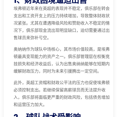
1、财政困境逼迫出售
埃弗顿近年来在英超的表现并不稳定，俱乐部在转会
支出和工资开支上的压力持续增加，导致整体财政状
况紧张。尤其在遭遇降级风险和赞助收入不稳定的情
况下，俱乐部现金流出现明显缺口，迫切需要通过出
售球员来弥补亏空。
奥纳纳作为球队中场核心，其市场价值较高，是埃弗
顿最具变现能力的资产之一。俱乐部管理层在权衡竞
技损失和经济收益后，认为出售奥纳纳能够在短期内
缓解财政压力，同时为未来引援腾出一定空间。
此外，英超工资帽和财政公平法的压力也促使埃弗顿
必须控制支出。若继续保留高薪球员而无法提升收
入，俱乐部将面临更严重的财政风险，包括债务增加
和运营压力加大。