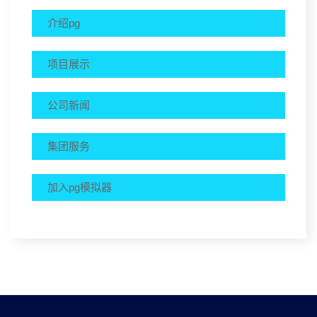
介绍pg
项目展示
公司新闻
集团服务
加入pg模拟器