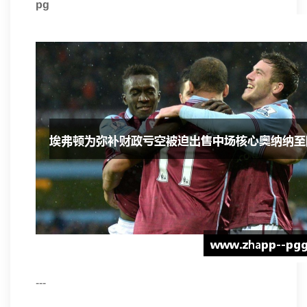
pg
---