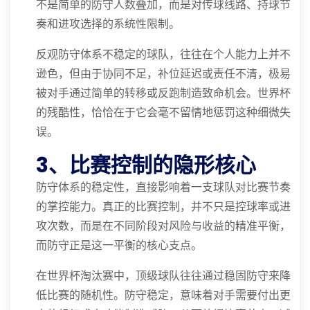
不是简单的防守人数叠加，而是对传球线路、持球节
奏和进攻选择的系统性限制。
反观防守体系不稳定的球队，往往在个人能力上并不
逊色，但由于协同不足，补位延迟或责任不清，极易
被对手通过简单的转移或反跑制造致命机会。世界杯
的残酷性，恰恰在于它会毫不留情地惩罚这种细微失
误。
3、比赛控制的隐形核心
防守体系的稳定性，直接影响着一支球队对比赛节奏
的掌控能力。真正的比赛控制，并不只是控球率或进
攻次数，而是在不同阶段对风险与收益的精准平衡，
而防守正是这一平衡的核心支点。
在世界杯淘汰赛中，顶级球队往往通过稳固防守来降
低比赛的随机性。防守稳定，意味着对手需要付出更