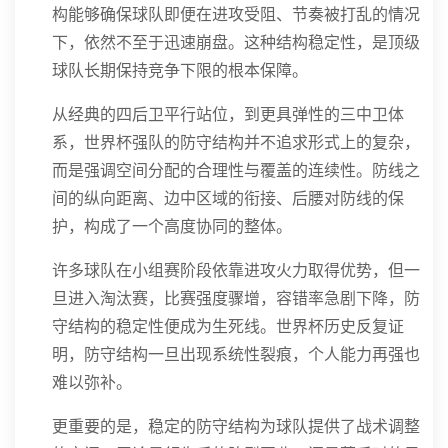
构能够确保球队即便在进攻受阻、节奏被打乱的情况
下，依然不至于迅速崩盘。这种结构稳定性，是顶级
球队长期保持竞争下限的根本保障。
从经典的四后卫平行站位，到更具弹性的三中卫体
系，世界杯强队的防守结构并不追求形式上的复杂，
而是强调空间分配的合理性与覆盖的连续性。防线之
间的纵向距离、边中区域的衔接、后腰对防线的保
护，构成了一个高度协同的整体。
许多球队在小组赛阶段依靠进攻火力取得优势，但一
旦进入淘汰赛，比赛强度骤增，容错率急剧下降，防
守结构的稳定性便成为生死线。世界杯历史反复证
明，防守结构一旦出现系统性裂痕，个人能力再强也
难以弥补。
更重要的是，稳定的防守结构为球队提供了战术调整