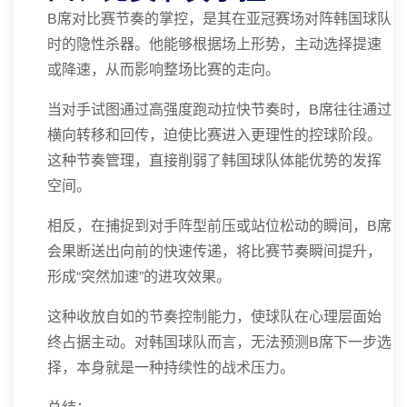
B席对比赛节奏的掌控，是其在亚冠赛场对阵韩国球队
时的隐性杀器。他能够根据场上形势，主动选择提速
或降速，从而影响整场比赛的走向。
当对手试图通过高强度跑动拉快节奏时，B席往往通过
横向转移和回传，迫使比赛进入更理性的控球阶段。
这种节奏管理，直接削弱了韩国球队体能优势的发挥
空间。
相反，在捕捉到对手阵型前压或站位松动的瞬间，B席
会果断送出向前的快速传递，将比赛节奏瞬间提升，
形成“突然加速”的进攻效果。
这种收放自如的节奏控制能力，使球队在心理层面始
终占据主动。对韩国球队而言，无法预测B席下一步选
择，本身就是一种持续性的战术压力。