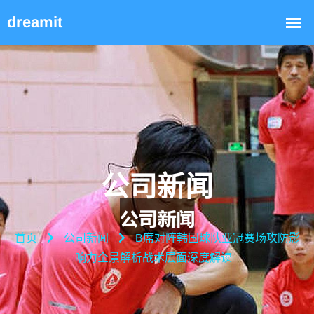
公司新闻
首页
公司新闻
B席对阵韩国球队亚冠赛场攻防影
响力全景解析战术层面深度解读