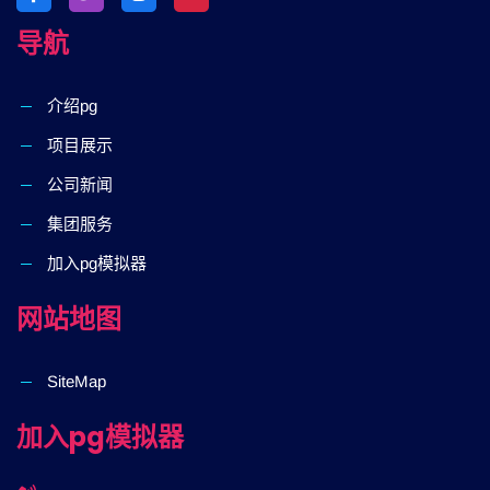
导航
介绍pg
项目展示
公司新闻
集团服务
加入pg模拟器
网站地图
SiteMap
加入pg模拟器