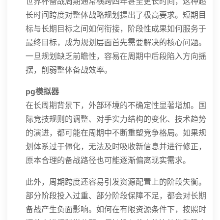
世界杯备战周期通常横跨四年甚至更长时间，这种超
长时间跨度对整体战略规划提出了极高要求。短期目
标与长期目标之间如何衔接，阶段性成果如何服务于
最终目标，成为规划层面首先需要解决的核心问题。
一旦规划缺乏前瞻性，容易在周期中后段陷入方向摇
摆，削弱整体备战效率。
pg模拟器
在长周期背景下，外部环境的不确定性显著增加。国
际竞技规则的调整、对手实力结构的变化、技术趋势
的演进，都可能在周期中不断重塑竞争格局。如果规
划体系过于僵化，无法及时吸收新信息并进行修正，
原本合理的备战路径也可能逐渐偏离现实需求。
此外，周期跨度还容易引发资源配置上的阶段失衡。
部分阶段投入过重、部分阶段保障不足，都会对长期
备战产生负面影响。如何在有限资源条件下，按照时