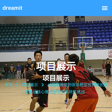
项目展示
首页
项目展示
从周期跨度到体系稳定世界杯长周
期备战核心难点解析的系统性挑战