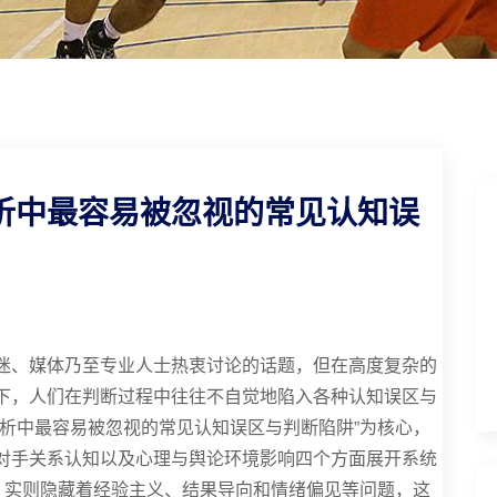
析中最容易被忽视的常见认知误
迷、媒体乃至专业人士热衷讨论的话题，但在高度复杂的
下，人们在判断过程中往往不自觉地陷入各种认知误区与
分析中最容易被忽视的常见认知误区与判断陷阱”为核心，
对手关系认知以及心理与舆论环境影响四个方面展开系统
析，实则隐藏着经验主义、结果导向和情绪偏见等问题，这