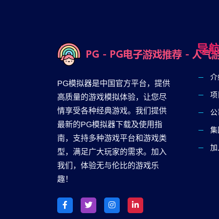
导
介
PG模拟器是中国官方平台，提供
项
高质量的游戏模拟体验，让您尽
情享受各种经典游戏。我们提供
公
最新的PG模拟器下载及使用指
集
南，支持多种游戏平台和游戏类
加
型，满足广大玩家的需求。加入
我们，体验无与伦比的游戏乐
趣！