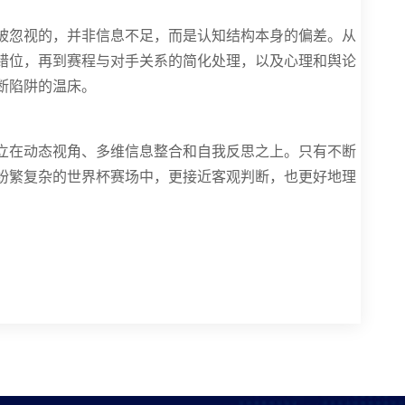
被忽视的，并非信息不足，而是认知结构本身的偏差。从
错位，再到赛程与对手关系的简化处理，以及心理和舆论
断陷阱的温床。
立在动态视角、多维信息整合和自我反思之上。只有不断
纷繁复杂的世界杯赛场中，更接近客观判断，也更好地理
。