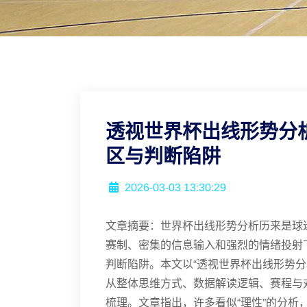
透视世界杯出线形势分
区与判断陷阱
2026-03-03 13:30:29
文章摘要：世界杯出线形势分析历来是球
赛制、密集的信息输入和强烈的情绪投射
判断陷阱。本文以“透视世界杯出线形势
从整体思维方式、数据解读逻辑、赛程与
梳理。文章指出，许多看似“理性”的分