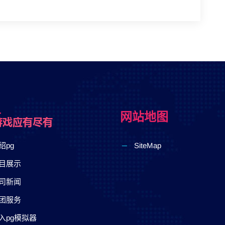
航
网站地图
绍pg
SiteMap
目展示
司新闻
团服务
入pg模拟器