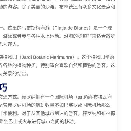
动的游客。除了美丽的沙滩，布林德还有众多文化景点和
的马雷斯梅海滩（Platja de Blanes）是一个理
、游泳或者参与各种水上运动。沿海的步道非常适合散步
尤为迷人。
ardí Botànic Marimurtra）。这个植物园坐落
界各地的植物种类，特别适合喜欢自然和植物的游客。这
与美景的结合。
巧
交通方式。赫罗纳拥有一个国际机场（赫罗纳-布拉瓦海
尽管赫罗纳机场的航班数量不如巴塞罗那国际机场那么
非常便利。对于从其他城市到达的游客，赫罗纳和布林德
择乘坐巴士或火车进行城市之间的移动。