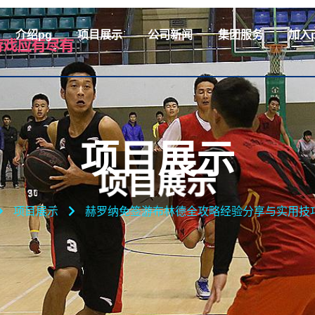
介绍pg
项目展示
公司新闻
集团服务
加入
项目展示
项目展示
赫罗纳免签游布林德全攻略经验分享与实用技