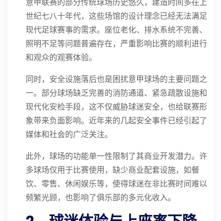
意甲联赛的部分传统球场历史悠久，建造时间多在上
世纪七八十年代，这些场馆的设计理念已经无法满足
现代足球赛事的需求。座位老化、排水系统不完善、
照明不足等问题普遍存在，严重影响比赛的顺利进行
和观众的观赛体验。
同时，安全设施落后也是困扰意甲球场的主要问题之
一。部分球场缺乏完善的消防通道、紧急疏散设施和
现代化安检手段，这不仅威胁球迷安全，也给联赛形
象带来负面影响。近年来的几起安全事件已经引起了
媒体和社会的广泛关注。
此外，球场的功能单一性限制了其商业开发潜力。许
多球场仅用于比赛使用，缺少商业配套设施，如餐
饮、零售、休闲娱乐等，使得球迷在非比赛时间难以
频繁光顾，也影响了俱乐部的多元化收入。