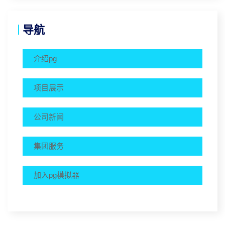
导航
介绍pg
项目展示
公司新闻
集团服务
加入pg模拟器