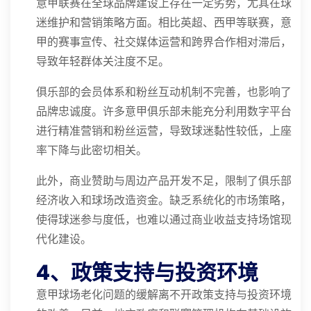
意甲联赛在全球品牌建设上存在一定劣势，尤其在球
迷维护和营销策略方面。相比英超、西甲等联赛，意
甲的赛事宣传、社交媒体运营和跨界合作相对滞后，
导致年轻群体关注度不足。
俱乐部的会员体系和粉丝互动机制不完善，也影响了
品牌忠诚度。许多意甲俱乐部未能充分利用数字平台
进行精准营销和粉丝运营，导致球迷黏性较低，上座
率下降与此密切相关。
此外，商业赞助与周边产品开发不足，限制了俱乐部
经济收入和球场改造资金。缺乏系统化的市场策略，
使得球迷参与度低，也难以通过商业收益支持场馆现
代化建设。
4、政策支持与投资环境
意甲球场老化问题的缓解离不开政策支持与投资环境