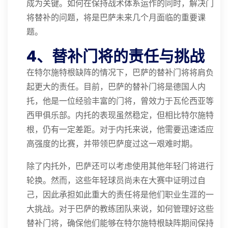
成为关键。如何在保持战术体系运作的同时，解决门
将替补的问题，将是巴萨未来几个月面临的重要课
题。
4、替补门将的责任与挑战
在特尔施特根缺阵的情况下，巴萨的替补门将将肩负
起更大的责任。目前，巴萨的替补门将是德国人内
托，他是一位经验丰富的门将，曾效力于瓦伦西亚等
西甲俱乐部。内托的表现虽然稳定，但相比特尔施特
根，仍有一定差距。对于内托来说，他需要迅速适应
高强度的比赛，并带领巴萨度过这一艰难时期。
除了内托外，巴萨还可以考虑使用其他年轻门将进行
轮换。然而，这些年轻球员尚未在大赛中证明过自
己，因此承担如此重大的责任将是他们职业生涯的一
大挑战。对于巴萨的教练团队来说，如何管理好这些
替补门将，确保他们能够在特尔施特根缺阵期间保持