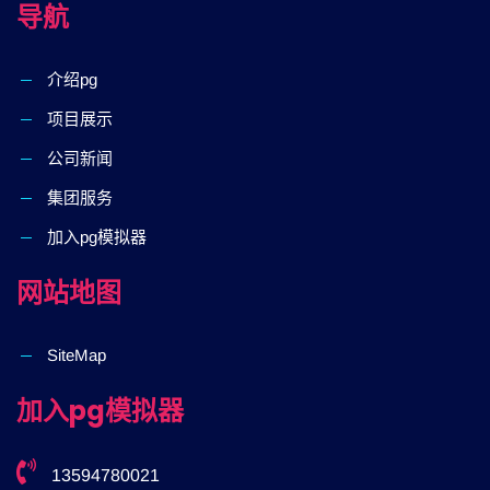
导航
介绍pg
项目展示
公司新闻
集团服务
加入pg模拟器
网站地图
SiteMap
加入pg模拟器
13594780021