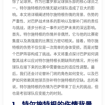
惊了足球界。作为巴塞罗那足球俱乐部的核心球员之
一，特尔施特根的伤情无疑对球队造成了巨大的影
响。本文将详细阐述特尔施特根伤情的背景、伤势的
严重性、对巴萨战术体系的影响以及替补门将的责任
与挑战，逐步分析这一事件对巴萨未来的深远影响。
首先，特尔施特根的伤情并非偶然，它与他的比赛密
集度以及高强度的比赛压力密切相关。接着，特尔施
特根的伤势不仅仅是一次简单的身体受损，而是对整
个巴萨阵容构成了挑战。本文将重点探讨巴萨如何调
整其战术以应对特尔施特根长期缺阵的情况，并分析
球队在接下来的比赛中需要做出的适应性调整。最
后，我们还会讨论替补门将的角色如何变化，以及巴
萨如何依赖其他球员弥补特尔施特根的空缺。总的来
说，特尔施特根的伤情为巴萨带来了巨大的挑战，但
也是考验球队应变能力的时刻。
1、特尔施特根的伤情背景