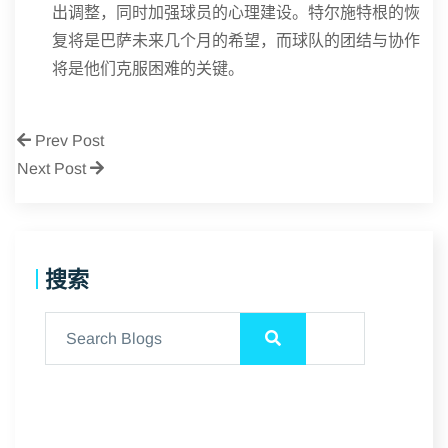
出调整，同时加强球员的心理建设。特尔施特根的恢
复将是巴萨未来几个月的希望，而球队的团结与协作
将是他们克服困难的关键。
Prev Post
Next Post
搜索