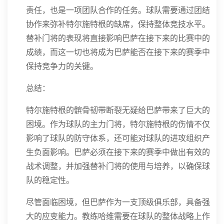
责任，也是一项团队合作的任务。球队需要通过团结
协作来弥补特尔施特根的缺席，保持整体竞技水平。
替补门将的表现将直接影响巴萨在接下来的比赛中的
成绩，而这一切也将成为巴萨能否在接下来的赛季中
保持竞争力的关键。
总结：
特尔施特根的髌骨韧带断裂无疑给巴萨带来了巨大的
困境。作为球队的主力门将，特尔施特根的伤情不仅
影响了球队的防守体系，还可能对球队的进攻组织产
生负面影响。巴萨必须在接下来的赛季中做出有效的
战术调整，并加强替补门将的使用与培养，以确保球
队的稳定性。
尽管面临困境，但巴萨作为一支顶级俱乐部，具备强
大的应变能力。教练哈维需要在球队的整体战略上作