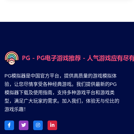
PG模拟器是中国官方平台，提供高质量的游戏模拟体
验，让您尽情享受各种经典游戏。我们提供最新的PG
模拟器下载及使用指南，支持多种游戏平台和游戏类
型，满足广大玩家的需求。加入我们，体验无与伦比的
游戏乐趣！