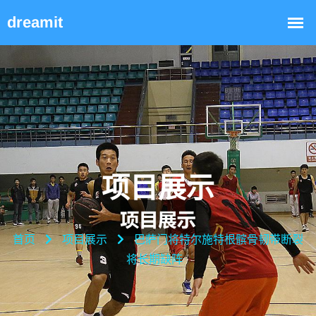
项目展示
首页
项目展示
巴萨门将特尔施特根髌骨韧带断裂
将长期缺阵