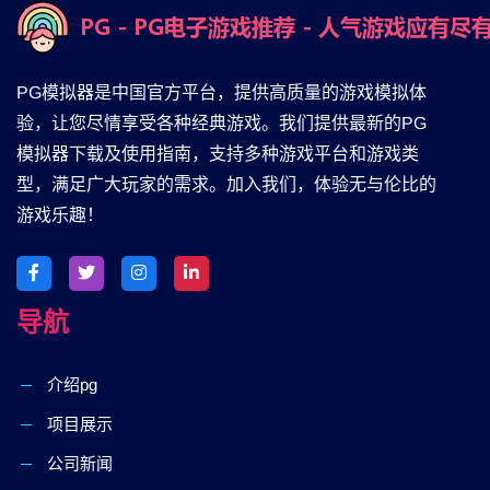
PG模拟器是中国官方平台，提供高质量的游戏模拟体
验，让您尽情享受各种经典游戏。我们提供最新的PG
模拟器下载及使用指南，支持多种游戏平台和游戏类
型，满足广大玩家的需求。加入我们，体验无与伦比的
游戏乐趣！
导航
介绍pg
项目展示
公司新闻