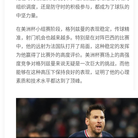
组织调度，还是防守时的积极参与，都成为了球队的
中坚力量。
在美洲杯小组赛阶段，格列兹曼的表现稳定，传球精
准，射门机会也越来越多。特别是在对阵巴西的比赛
中，他的远射为法国队打开了局面，这种稳定的发挥
为他赢得了比赛外的高度评价。美洲杯赛场上的高强
度竞争对格列兹曼来说无疑是一次巨大的挑战，而他
能够在这种高压下保持良好的表现，证明了他的心理
素质和技术水平都达到了顶峰。