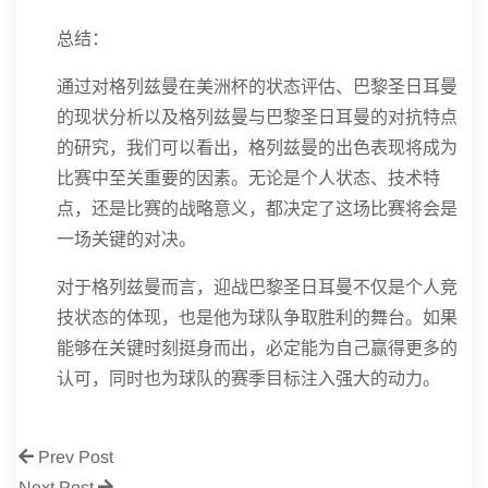
总结：
通过对格列兹曼在美洲杯的状态评估、巴黎圣日耳曼
的现状分析以及格列兹曼与巴黎圣日耳曼的对抗特点
的研究，我们可以看出，格列兹曼的出色表现将成为
比赛中至关重要的因素。无论是个人状态、技术特
点，还是比赛的战略意义，都决定了这场比赛将会是
一场关键的对决。
对于格列兹曼而言，迎战巴黎圣日耳曼不仅是个人竞
技状态的体现，也是他为球队争取胜利的舞台。如果
能够在关键时刻挺身而出，必定能为自己赢得更多的
认可，同时也为球队的赛季目标注入强大的动力。
Prev Post
Next Post