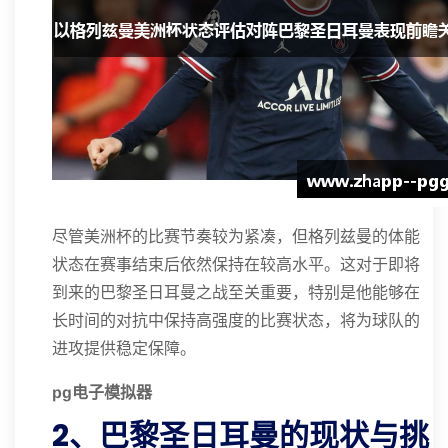
尽管美洲杯的比赛节奏较为紧凑，但格列兹曼的体能
状态在赛事结束后依然保持在较高水平。这对于即将
到来的巴黎圣日耳曼之战至关重要，特别是他能够在
长时间的对抗中保持高强度的比赛状态，将为球队的
进攻提供稳定保障。
pg电子模拟器
2、巴黎圣日耳曼的现状与挑