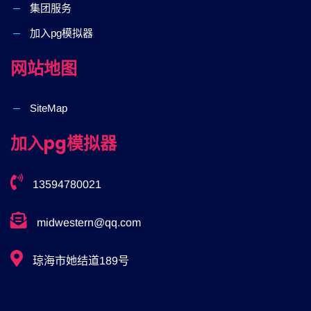
集团服务
加入pg模拟器
网站地图
SiteMap
加入pg模拟器
13594780021
midwestern@qq.com
琼海市她结道189号