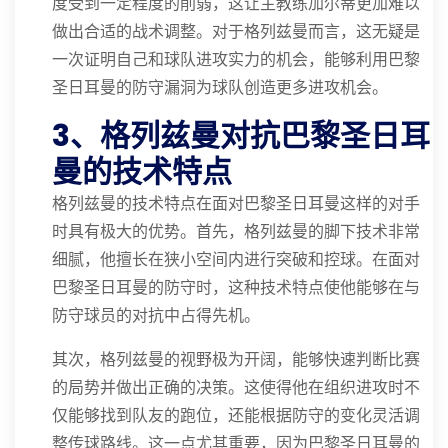
度受到一定程度的削弱，这让主教练加尔蒂更加难以
做出合适的战术调整。对于格列兹曼而言，这无疑是
一次证明自己和球队进攻实力的机会，能够利用巴黎
圣日耳曼的防守漏洞为球队创造更多进攻机会。
3、格列兹曼对抗巴黎圣日耳
曼的技术特点
格列兹曼的技术特点在面对巴黎圣日耳曼这样的对手
时具有极大的优势。首先，格列兹曼的脚下技术非常
细腻，他擅长在狭小空间内进行突破和控球。在面对
巴黎圣日耳曼的防守时，这种技术特点使他能够在与
防守球员的对抗中占得先机。
其次，格列兹曼的视野极为开阔，能够快速判断比赛
的局势并做出正确的决策。这使得他在组织进攻时不
仅能够找到队友的跑位，还能根据防守的变化灵活调
整传球路线。这一点尤其重要，因为巴黎圣日耳曼的