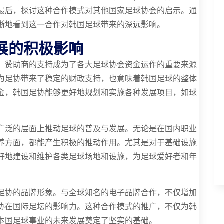
最后，探讨这种合作模式对其他国家足球协会的启示。通
晰地看到这一合作对韩国足球带来的深远影响。
展的积极影响
，赞助商的支持成为了各大足球协会资金运作的重要来源
为足协带来了稳定的财政支持，也意味着韩国足球的整体
金，韩国足协能够更好地规划和实施各种发展项目，如球
广泛的层面上推动足球的普及与发展。无论是在国内职业
养方面，都能产生积极的推动作用。尤其是对于基础设施
好地建设和维护各类足球场地和设施，为足球爱好者和年
足协的品牌形象。与全球知名的电子品牌合作，不仅增加
协在国际足坛的影响力。这种合作模式的推广，不仅为韩
本国足球事业的未来发展奠定了坚实的基础。