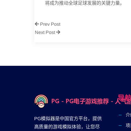
将成为推动全球足球发展的关键力量。
Prev Post
Next Post
导
介
PG模拟器是中国官方平台，提供
项
高质量的游戏模拟体验，让您尽