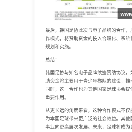
最后，韩国足协此次与电子品牌的合作，
作模式，将赞助资金的投入合理化、系统
规划和实施。
总结：
韩国足协与知名电子品牌续签赞助协议，
助资金将主要用于青少年梯队的建设，推
同时，这一合作也为其他国家足球协会提
重要作用。
从更长远的角度来看，这种合作模式不仅
为本国足球带来更广泛的社会效益。其他
事业向更高层次发展。未来，足球将成为