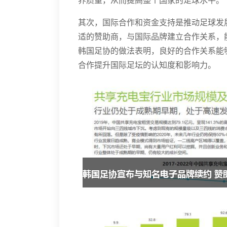
养质量，从而提高整个国家的足球水平。
其次，国际合作和资金支持是推动足球发
适的赞助商，与国际品牌建立合作关系，
韩国足协的做法表明，良好的合作关系能
合作提升国际足坛的认知度和影响力。