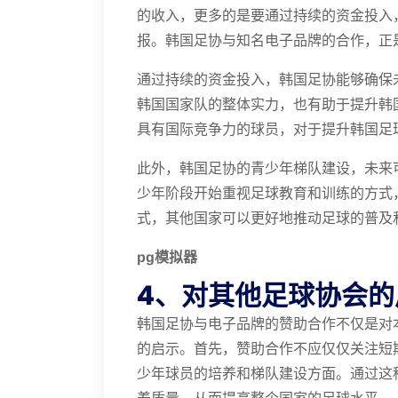
的收入，更多的是要通过持续的资金投入
报。韩国足协与知名电子品牌的合作，正
通过持续的资金投入，韩国足协能够确保
韩国国家队的整体实力，也有助于提升韩
具有国际竞争力的球员，对于提升韩国足
此外，韩国足协的青少年梯队建设，未来
少年阶段开始重视足球教育和训练的方式
式，其他国家可以更好地推动足球的普及
pg模拟器
4、对其他足球协会的
韩国足协与电子品牌的赞助合作不仅是对
的启示。首先，赞助合作不应仅仅关注短
少年球员的培养和梯队建设方面。通过这