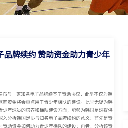
子品牌续约 赞助资金助力青少年
）宣布与一家知名电子品牌续签了赞助协议，此举不仅为韩
这笔资金将会重点用于青少年梯队的建设。此举无疑为韩
青少年球员的培养和梯队建设方面，能够为韩国足球提供
深入分析韩国足协与知名电子品牌续约的意义：首先是赞
讨赞助资金如何助力青少年梯队的建设；再者，分析该赞