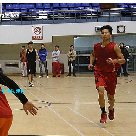
pg模拟器
少年梯队建设