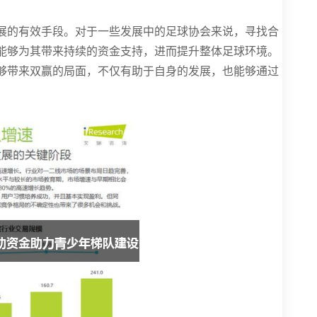
展的有效手段。对于一些发展中的足球协会来说，寻找合
能够为其带来持续的资金支持，进而提升整体足球环境。
够带来双赢的局面，不仅有助于自身的发展，也能够通过