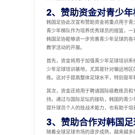
2、赞助资金对青少年
韩国足协此次宣布赞助资金将重点用于青
青少年梯队作为培养优秀球员的摇篮，一
韩国足协能够进一步完善青少年足球的各
教学活动的开展。
首先，资金将用于加强青少年足球培训系
少年足球培训基地，尤其是针对偏远地区
练。这对于提高整体足球水平，特别是年
其次，资金还将用于聘请国际级教练员和
持。通过与国际足坛的接轨，韩国的青少
提升球员个人的技战术能力，也有助于培
3、赞助合作对韩国足
随着全球足球市场的逐步成熟，越来越多