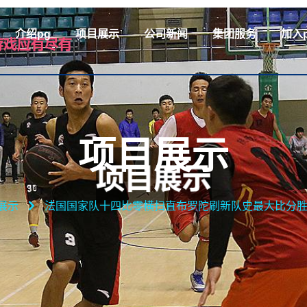
介绍pg
项目展示
公司新闻
集团服务
加入
项目展示
展示
法国国家队十四比零横扫直布罗陀刷新队史最大比分