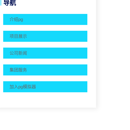
导航
介绍pg
项目展示
公司新闻
集团服务
加入pg模拟器