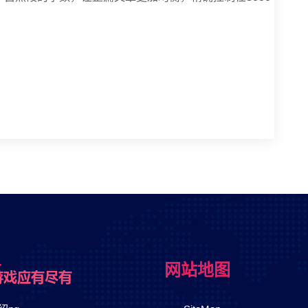
航
网站地图