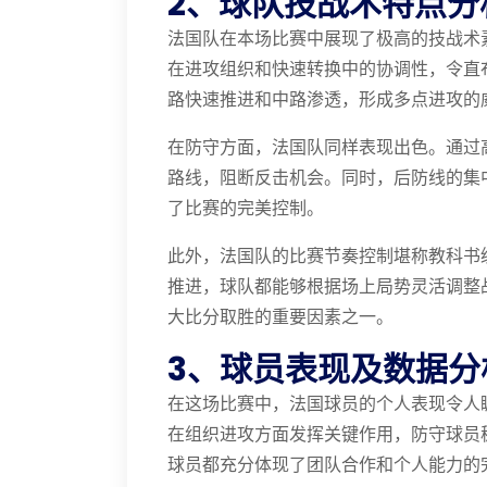
2、球队技战术特点分
法国队在本场比赛中展现了极高的技战术
在进攻组织和快速转换中的协调性，令直
路快速推进和中路渗透，形成多点进攻的
在防守方面，法国队同样表现出色。通过
路线，阻断反击机会。同时，后防线的集
了比赛的完美控制。
此外，法国队的比赛节奏控制堪称教科书
推进，球队都能够根据场上局势灵活调整
大比分取胜的重要因素之一。
3、球员表现及数据分
在这场比赛中，法国球员的个人表现令人
在组织进攻方面发挥关键作用，防守球员
球员都充分体现了团队合作和个人能力的