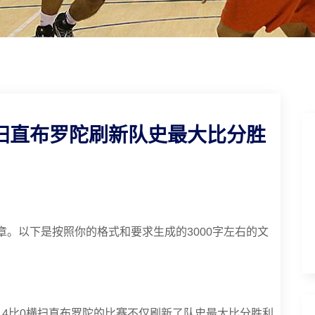
扫直布罗陀刷新队史最大比分胜
。以下是按照你的格式和要求生成的3000字左右的文
14比0横扫直布罗陀的比赛不仅刷新了队史最大比分胜利