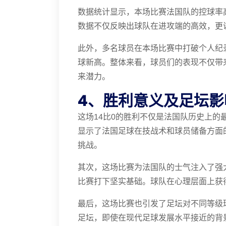
数据统计显示，本场比赛法国队的控球率
数据不仅反映出球队在进攻端的高效，更
此外，多名球员在本场比赛中打破个人纪
球新高。整体来看，球员们的表现不仅带
来潜力。
4、胜利意义及足坛影
这场14比0的胜利不仅是法国队历史上
显示了法国足球在技战术和球员储备方面
挑战。
其次，这场比赛为法国队的士气注入了强
比赛打下坚实基础。球队在心理层面上获
最后，这场比赛也引发了足坛对不同等级
足坛，即使在现代足球发展水平接近的背