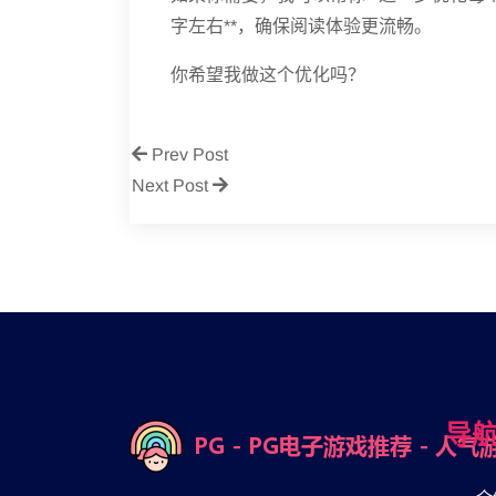
字左右**，确保阅读体验更流畅。
你希望我做这个优化吗？
Prev Post
Next Post
导