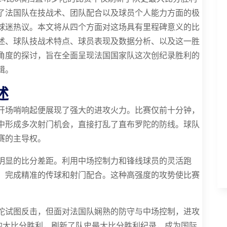
了法国队在技战术、团队配合以及球员个人能力方面的极
球迷热议。本文将从四个方面对这场具有里程碑意义的比
述、球队技战术特点、球员表现及数据分析、以及这一胜
角度的探讨，旨在全面呈现法国国家队这次创纪录胜利的
辑。
述
开场哨响起便展现了强大的进攻火力。比赛仅前十分钟，
中形成多次射门机会，直接打乱了直布罗陀的防线。球队
赛的主导权。
明显的比分差距。利用中场控制力和锋线球员的灵活跑
，完成精准的传球和射门配合。这种高强度的攻势使比赛
陀试图反击，但面对法国队娴熟的防守与中场控制，进攻
0的大比分胜利，刷新了队史最大比分胜利纪录，成为国际