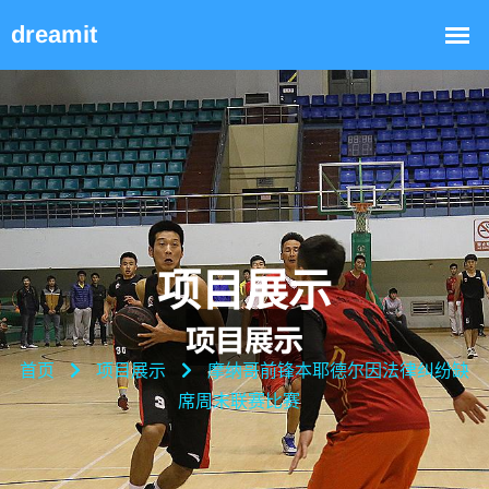
项目展示
首页
项目展示
摩纳哥前锋本耶德尔因法律纠纷缺
席周末联赛比赛