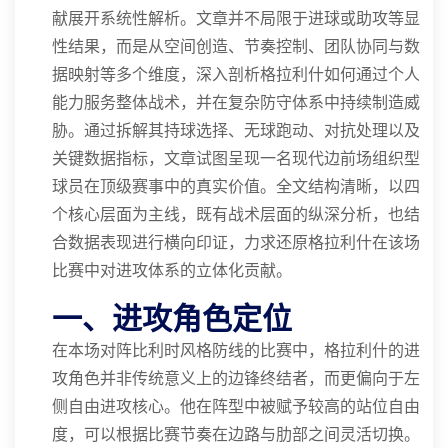
献展开系统性解析。文章并不局限于进球或助攻等显
性结果，而是从空间创造、节奏控制、团队协同与数
据映射等多个维度，深入剖析格拉利什如何通过个人
能力服务整体战术，并在复杂防守体系中持续制造威
胁。通过拆解其持球选择、无球跑动、对抗处理以及
关键数据指标，文章试图呈现一名现代边前场组织型
球员在顶级赛事中的真实价值。全文结构清晰，以四
个核心层面为主线，既有战术层面的纵深分析，也结
合数据表现进行横向印证，力求还原格拉利什在该场
比赛中对进攻体系的立体化贡献。
一、进攻角色定位
在本场对阵比利时风格防线的比赛中，格拉利什的进
攻角色并非传统意义上的边锋终结者，而更偏向于左
侧自由进攻核心。他在阵型中被赋予较高的站位自由
度，可以根据比赛节奏在边路与肋部之间灵活切换。