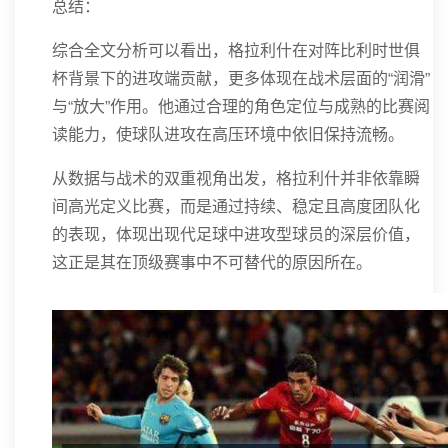
总结：
综合全文分析可以看出，格拉利什在对阵比利时世俱
杯背景下的进攻端贡献，更多体现在战术层面的“润滑”
与“放大”作用。他通过合理的角色定位与成熟的比赛阅
读能力，使球队进攻在高压环境中依旧保持流畅。
从数据与战术的双重视角出发，格拉利什并非依靠瞬
间高光定义比赛，而是通过持续、稳定且高度团队化
的表现，体现出现代足球中进攻型球员的深层价值，
这正是其在顶级赛事中不可替代的原因所在。