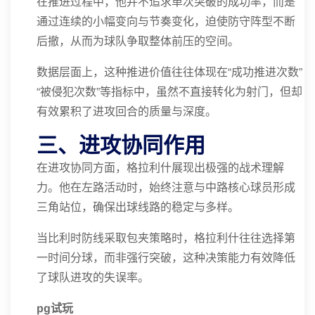
在推进过程中，他并不追求单次突破的成功率，而是
通过连续的小幅变向与节奏变化，迫使防守阵型不断
后撤，从而为球队争取整体前压的空间。
数据层面上，这种推进价值往往体现在“成功推进次数”
“被侵犯次数”等指标中，虽然不直接转化为射门，但却
有效累积了进攻回合的质量与深度。
三、进攻协同作用
在进攻协同方面，格拉利什展现出极强的战术理解
力。他在左路活动时，始终注意与中路核心球员形成
三角站位，确保出球线路的稳定与多样。
当比利时防线采取包夹策略时，格拉利什往往选择第
一时间分球，而非强行突破，这种决策能力有效降低
了球队进攻的失误率。
pg试玩