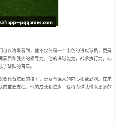
们可以清晰看到，他不仅仅是一个出色的进攻球员，更是
理素质和强大的领导力。他的进球能力，战术执行力，心
成了球队的晋级。
仅要具备过硬的技术，更要有强大的内心和全局观。在未
队的重要支柱，他的成长和进步，也将为球队带来更多的