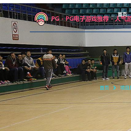
首页
首页
项目