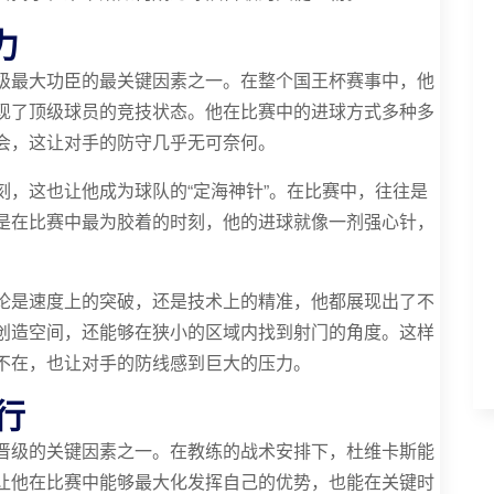
力
级最大功臣的最关键因素之一。在整个国王杯赛事中，他
现了顶级球员的竞技状态。他在比赛中的进球方式多种多
会，这让对手的防守几乎无可奈何。
刻，这也让他成为球队的“定海神针”。在比赛中，往往是
是在比赛中最为胶着的时刻，他的进球就像一剂强心针，
论是速度上的突破，还是技术上的精准，他都展现出了不
创造空间，还能够在狭小的区域内找到射门的角度。这样
不在，也让对手的防线感到巨大的压力。
行
晋级的关键因素之一。在教练的战术安排下，杜维卡斯能
让他在比赛中能够最大化发挥自己的优势，也能在关键时