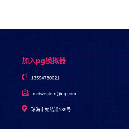
加入pg模拟器
13594780021
midwestern@qq.com
琼海市她结道189号