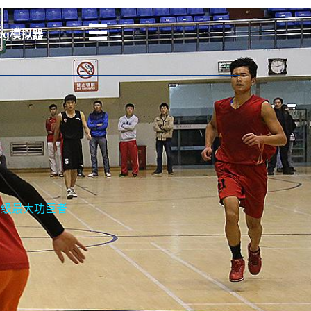
pg模拟器
晋级最大功臣者