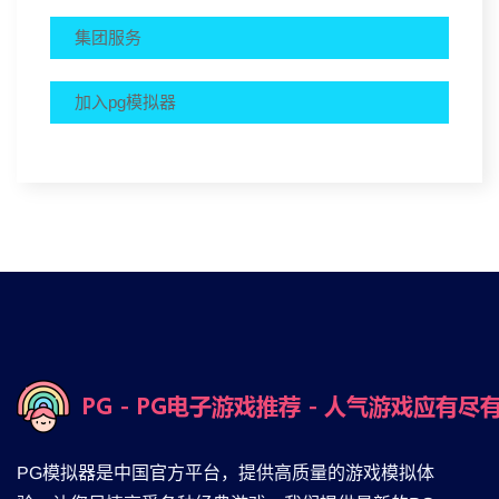
集团服务
加入pg模拟器
PG模拟器是中国官方平台，提供高质量的游戏模拟体