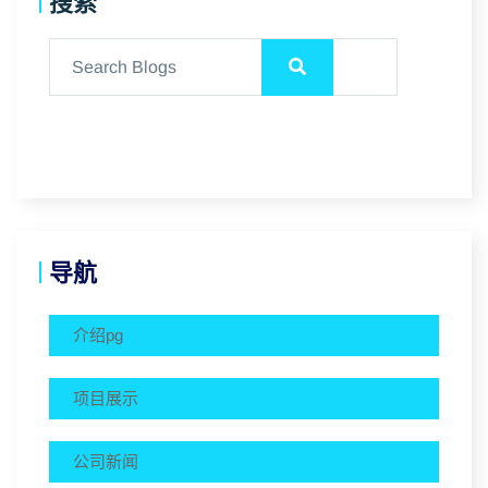
搜索
导航
介绍pg
项目展示
公司新闻