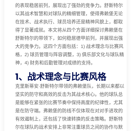
的表现稳居前列，展现出了强劲的竞争力。舒斯特尔
以其战术智慧和对球队的精细管理，使得弗赖堡无论
在技术、战术执行、球员培养还是精神风貌上，都取
得了显著成就。本文将从四个方面详细探讨弗赖堡在
舒斯特尔的带领下，如何稳居德甲前列，并展现出强
大的竞争力。这四个方面包括：1) 战术理念与比赛风
格，2) 球员管理与阵容调整，3) 俱乐部文化与球队精
神，4) 财务和后勤管理对成绩的支持。
1、战术理念与比赛风格
克里斯蒂安·舒斯特尔带领的弗赖堡队，长期以来都以
坚实的防守和高效的反击为其战术核心。他的球队总
是能够在紧张的比赛节奏中保持高度的纪律性，尤其
是在防守端。弗赖堡的防线不仅体现在对对手进攻的
有效遏制上，还包括了快速转换的反击策略。舒斯特
尔在球队的战术安排上非常注重球员之间的协作与默