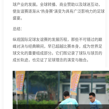
球产业的发展。全球转播、商业赞助以及球迷互动，
使友谊赛逐渐从“热身赛”演变为具有广泛影响力的足球
盛宴。
总结：
纵观国际足球友谊赛的发展历程，那些不可错过的巅
峰对决与经典瞬间，早已超越比赛本身，成为世界足
球文化的重要组成部分。它们既记录了球队与球员的
成长轨迹，也见证了足球理念的演变与融合。