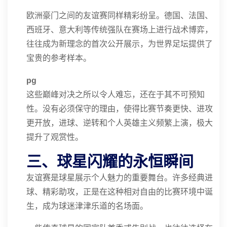
欧洲豪门之间的友谊赛同样精彩纷呈。德国、法国、
西班牙、意大利等传统强队在赛场上进行战术博弈，
往往成为新理念的首次公开展示，为世界足坛提供了
宝贵的参考样本。
pg
这些巅峰对决之所以令人难忘，还在于其不可预知
性。没有必须保守的理由，使得比赛节奏更快、进攻
更开放，进球、逆转和个人英雄主义频繁上演，极大
提升了观赏性。
三、球星闪耀的永恒瞬间
友谊赛是球星展示个人魅力的重要舞台。许多经典进
球、精彩助攻，正是在这种相对自由的比赛环境中诞
生，成为球迷津津乐道的名场面。