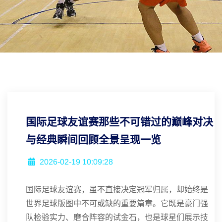
国际足球友谊赛那些不可错过的巅峰对决
与经典瞬间回顾全景呈现一览
2026-02-19 10:09:28
国际足球友谊赛，虽不直接决定冠军归属，却始终是
世界足球版图中不可或缺的重要篇章。它既是豪门强
队检验实力、磨合阵容的试金石，也是球星们展示技