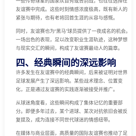
一些传奇球星的国家队首秀或告别战，也往往选择在
友谊赛中完成。这些时刻情感浓度极高，既有新人的
紧张与期待，也有老将回首生涯的从容与感慨。
同时，友谊赛也为“黑马”球员提供了一夜成名的机会。
一场出色的表现，足以改变职业生涯轨迹，这种梦想
与现实交汇的瞬间，构成了友谊赛最动人的篇章。
四、经典瞬间的深远影响
许多发生在友谊赛中的经典瞬间，后来被证明对世界
足球发展产生了深远影响。某些战术理念、位置变
化，正是通过友谊赛的实践逐渐被接受并推广。
从球迷角度看，这些瞬间构成了集体记忆的重要部
分。即便多年过去，某个进球、某次对抗依旧会被反
复提及，成为连接不同世代球迷的情感纽带。
在媒体与商业层面，高质量的国际友谊赛也推动了足