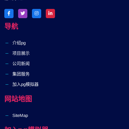
导航
介绍pg
项目展示
公司新闻
集团服务
加入pg模拟器
网站地图
SiteMap