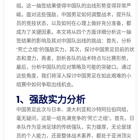
组。这一抽签结果使得中国队的出线形势变得异常严
峻。面对这些强敌，中国男足如何调整战术，提升队
员的竞技状态，以及如何在心理上做好充分准备，都
成为了关键因素。本文将从四个方面详细分析这一抽
签结果的影响及其对中国队出线的挑战：首先，分析
“死亡之组”的强敌实力，其次，探讨中国男足目前的状
态和潜力，再者，剖析各队的战术特点与比赛形势，
最后，分析中国队的应对策略及可能的突破口。通过
这些角度，我们将深入探讨中国男足在如此艰难的小
组赛中如何争取出线机会。
1、强敌实力分析
中国男足此次与日本、澳大利亚和沙特阿拉伯同组，
毫无疑问，这是一组充满竞争的“死亡之组”。首先，日
本队作为亚洲足球的传统强队，实力雄厚，无论是球
员的个人能力，还是整体战术素养，都处于亚洲顶尖