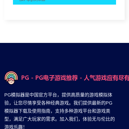
PG模拟器是中国官方平台，提供高质量的游戏模拟体
验，让您尽情享受各种经典游戏。我们提供最新的PG
模拟器下载及使用指南，支持多种游戏平台和游戏类
型，满足广大玩家的需求。加入我们，体验无与伦比的
游戏乐趣！