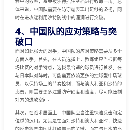
程中的效率，避免被沙特抓住空档进行致命一击。总
体来说，中国队需要在防守端表现出足够的坚韧，同
时在进攻端利用沙特防线中的漏洞进行突破。
4、中国队的应对策略与突
破口
面对如此强大的对手，中国队的应对策略需要从多个
方面入手。首先，在人员选择上，教练组应当根据每
场比赛的对手特点，选拔最合适的球员进行首发。在
与日本队对阵时，可能需要依赖更多的控球型中场球
员，以保持场上的节奏控制；而与澳大利亚和沙特的
比赛，则需要更多注重防守硬度和速度，尽可能压制
对方的进攻空间。
其次，在战术层面上，中国队应当注重快速反击和定
位球的运用。尤其是在面对沙特和澳大利亚时，快速
的反击将是中国队打破僵局的关键。而在与日本的比