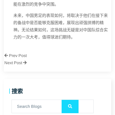
能在激烈的竞争中突围。
未来，中国男足的表现如何，将取决于他们在接下来
的备战中是否能够克服困难，展现出顽强拼搏的精
神。无论结果如何，这场挑战无疑是对中国队综合实
力的一次大考，值得球迷们期待。
Prev Post
Next Post
搜索