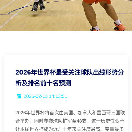
2026年世界杯最受关注球队出线形势分
析及排名前十名预测
2026-02-13 14:13:51
2026年世界杯将首次由美国、加拿大和墨西哥三国联
合举办，同时参赛球队扩军至48支，这一历史性变革
让本届世界杯成为近几十年来关注度最高、变量最多