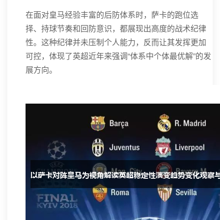
在面对皇马经验丰富的后防体系时，萨卡的跑位选
择、持球节奏和回防意识，都展现出高度的战术纪律
性。这种纪律并未压制个人能力，反而让其发挥更加
可控，体现了英超近年来强调“体系中个体最优解”的发
展方向。