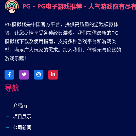
PG模拟器是中国官方平台，提供高质量的游戏模拟体
验，让您尽情享受各种经典游戏。我们提供最新的PG
模拟器下载及使用指南，支持多种游戏平台和游戏类
型，满足广大玩家的需求。加入我们，体验无与伦比的
游戏乐趣！
导航
介绍pg
项目展示
公司新闻