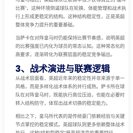
比赛”，这种环境倒逼球队在轮换、体能管理和战术执
行上形成更稳定的结构。这种结构稳定性，正是英超
整体竞争力提升的重要基础。
当萨卡在对阵皇马时仍能保持比赛节奏感，说明英超
的比赛强度已内化为球员的常态认知。这种常态化的
高要求，逐渐转化为联赛层面的稳定竞争输出。
3、战术演进与联赛逻辑
从战术层面看，英超近年来的稳定性并非来源于单一
风格，而是多样化战术体系的并行成熟。萨卡所在球
队在对阵皇马时，既能执行高位压迫，也能在必要时
转入结构防守，体现出战术切换的稳定能力。
相比之下，皇马所代表的是传统豪门依赖经验与关键
节点掌控的稳定模式。英超球队则更多依赖整体战术
执行，这种“结构型稳定”是英超演变的重要特征。