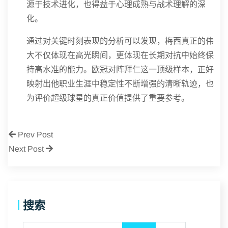
源于技术进化，也得益于心理成熟与战术理解的深
化。
通过对关键时刻表现的分析可以发现，梅西真正的伟
大不仅体现在高光瞬间，更体现在长期对抗中始终保
持高水准的能力。欧冠对阵拜仁这一顶级样本，正好
映射出他职业生涯中稳定性不断增强的清晰轨迹，也
为评价超级球星的真正价值提供了重要参考。
Prev Post
Next Post
搜索