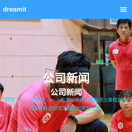
公司新闻
首页
公司新闻
从欧冠对阵拜仁看梅西比赛稳定性
的演变轨迹研究关键时刻表现分析