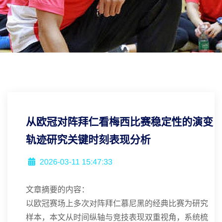
从欧冠对阵拜仁看梅西比赛稳定性的演变
轨迹研究关键时刻表现分析
2026-03-11 15:47:33
文章摘要的内容：
以欧冠赛场上多次对阵拜仁慕尼黑的经典比赛为研究
样本，本文从时间纵轴与竞技表现双重视角，系统梳