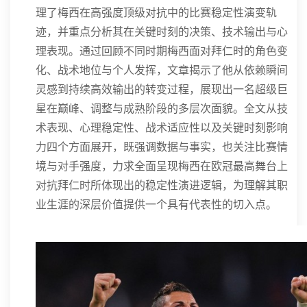
理了梅西在高强度顶级对抗中的比赛稳定性演变轨
迹，并重点分析其在关键时刻的决策、技术输出与心
理表现。通过回顾不同时期梅西面对拜仁时的角色变
化、战术地位与个人发挥，文章揭示了他从依赖瞬间
灵感到持续高效输出的转变过程，展现出一名超级巨
星在巅峰、调整与成熟阶段的多层次面貌。全文从技
术表现、心理稳定性、战术适应性以及关键时刻影响
力四个方面展开，既强调数据与事实，也关注比赛情
境与对手强度，力求全面呈现梅西在欧冠最高舞台上
对抗拜仁时所体现出的稳定性演进逻辑，为理解其职
业生涯的深层价值提供一个具有代表性的切入点。