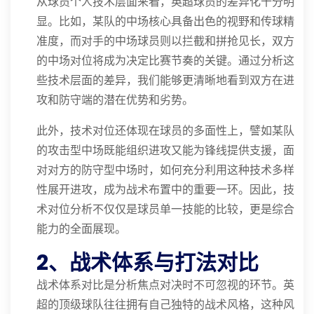
从球员个人技术层面来看，英超球员的差异化十分明
显。比如，某队的中场核心具备出色的视野和传球精
准度，而对手的中场球员则以拦截和拼抢见长，双方
的中场对位将成为决定比赛节奏的关键。通过分析这
些技术层面的差异，我们能够更清晰地看到双方在进
攻和防守端的潜在优势和劣势。
此外，技术对位还体现在球员的多面性上，譬如某队
的攻击型中场既能组织进攻又能为锋线提供支援，面
对对方的防守型中场时，如何充分利用这种技术多样
性展开进攻，成为战术布置中的重要一环。因此，技
术对位分析不仅仅是球员单一技能的比较，更是综合
能力的全面展现。
2、战术体系与打法对比
战术体系对比是分析焦点对决时不可忽视的环节。英
超的顶级球队往往拥有自己独特的战术风格，这种风