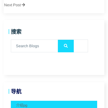
Next Post
搜索
导航
介绍pg