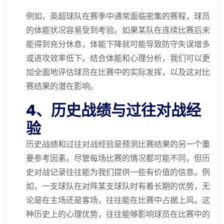
例如，英超球队在赛季中通常面临密集的赛程，球员
的体能状况容易受到考验。如果某队在连续比赛后未
能得到充分休息，体能下降就可能导致防守失误增多
或进攻效率低下。结合体能和心理分析，我们可以更
加全面地评估球员在比赛中的实际发挥，以及这对比
赛结果的潜在影响。
4、历史战绩与过往对战经
验
历史战绩和过往对战经验是预测比赛结果的另一个重
要参考因素。尽管每场比赛的情况都可能不同，但历
史对战记录往往能为我们提供一些有价值的信息。例
如，一支球队在对阵某支球队时有着长期的优势，无
论是在主场还是客场，往往能在比赛中占据上风。这
种历史上的心理优势，往往能够影响球员在比赛中的