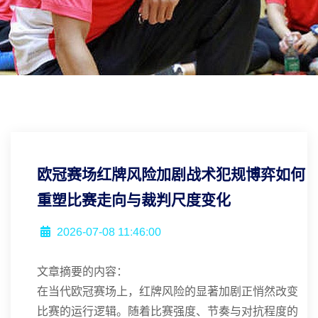
欧冠赛场红牌风险加剧战术犯规博弈如何
重塑比赛走向与裁判尺度变化
2026-07-08 11:46:00
文章摘要的内容：
在当代欧冠赛场上，红牌风险的显著加剧正悄然改变
比赛的运行逻辑。随着比赛强度、节奏与对抗程度的