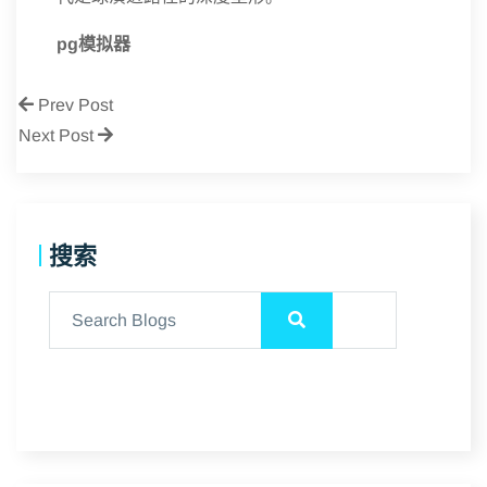
pg模拟器
Prev Post
Next Post
搜索