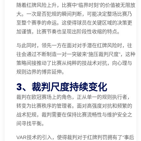
随着红牌风险上升，比赛中“临界时刻”的价值被无限放
大。一次是否犯规的瞬间判断，可能决定整场比赛乃
至整个赛季的命运。这使得球员在关键区域的决策更
加谨慎，比赛节奏也呈现出阶段性收缩的特点。
与此同时，领先一方在面对对手潜在红牌风险时，往
往会通过不断制造一对一突破来“施压裁判尺度”，这种
策略间接推动了比赛从纯粹的技战术对抗，向心理与
规则边界的博弈延伸。
3、裁判尺度持续变化
裁判在欧冠赛场上的角色，正从单一的规则执行者，
转变为比赛秩序的管理者。面对高强度对抗和频繁的
战术犯规，裁判需要在保持比赛流畅性与维护安全之
间寻找平衡。
VAR技术的引入，使得裁判对于红牌判罚拥有了“事后