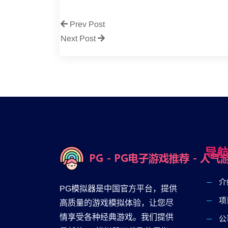
Prev Post
Next Post
导
介
PG模拟器是中国官方平台，提供
项
高质量的游戏模拟体验，让您尽
情享受各种经典游戏。我们提供
公