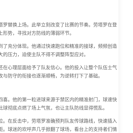
塔罗替换上场。此举立刻改变了比赛的节奏。劳塔罗在登
上形势，寻找对方防线的薄弱环节。
到了充分体现。他通过快速跑位和精准的接球，频频创造
大的压力，迫使主队不得不调整阵型应对。
还在心理层面给予了队友信心。他的投入让整个队伍士气
攻与防守的衔接也逐渐顺畅，为逆转打下了基础。
四喜。他的第一粒进球来源于禁区内的精准射门，球速快
此球彻底点燃了场上气氛，也让主队防线显得慌乱。
位。在反击中，劳塔罗准确预判队友传球路线，快速插入
距。球迷的欢呼声几乎掀翻了球场，看台上的支持者们情