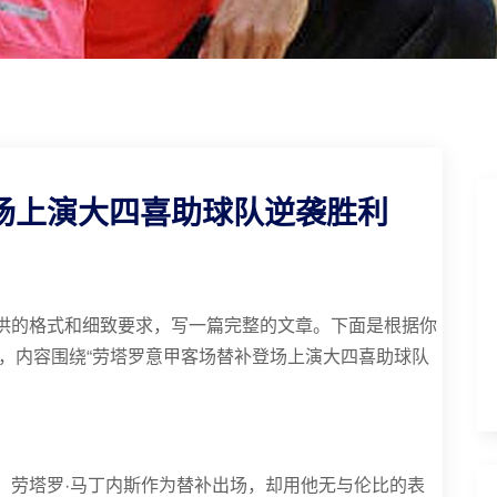
场上演大四喜助球队逆袭胜利
供的格式和细致要求，写一篇完整的文章。下面是根据你
），内容围绕“劳塔罗意甲客场替补登场上演大四喜助球队
，劳塔罗·马丁内斯作为替补出场，却用他无与伦比的表