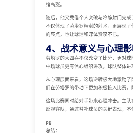
绪高涨。
随后，他又凭借个人突破与冷静射门完成
不仅体现了劳塔罗精湛的射术，更展现了
的亮点，也让球迷和媒体赞叹不已。
4、战术意义与心理影
劳塔罗的大四喜不仅改变了比分，更对球
中场球员更有信心组织进攻，球队整体进
从心理层面来看，这场逆转极大地激励了
们在劳塔罗的带动下更加积极投入比赛，
这场比赛同时给对手带来心理冲击。主队
反观客队，通过替补球员的关键表现，不
pg
总结：