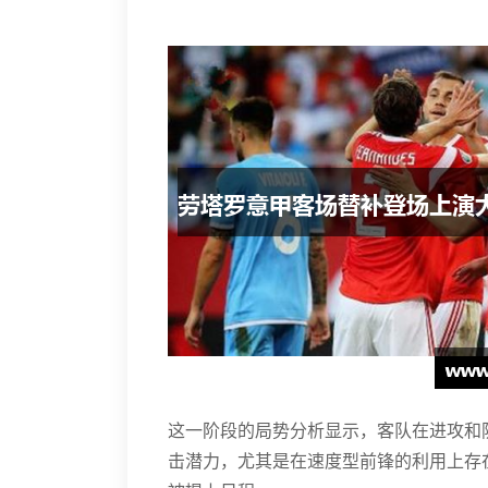
这一阶段的局势分析显示，客队在进攻和
击潜力，尤其是在速度型前锋的利用上存