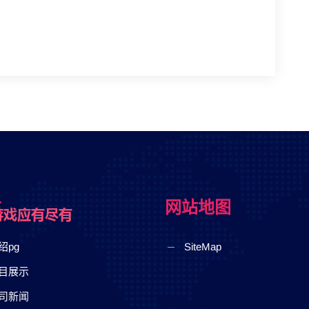
航
网站地图
绍pg
SiteMap
目展示
司新闻