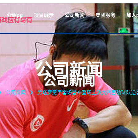
介绍pg
项目展示
公司新闻
集团服务
加入
公司新闻
公司新闻
劳塔罗意甲客场替补登场上演大四喜助球队逆