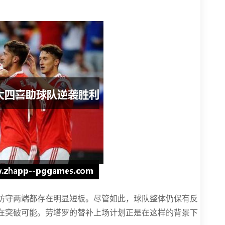
防守两端都存在明显短板。尽管如此，球队整体仍保有反
在突破可能。劳塔罗的替补上场计划正是在这样的背景下