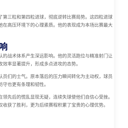
了第三粒和第四粒进球，彻底逆转比赛局势。这四粒进球
他在高压环境下的心理素质。他的表现成为本场比赛最大
响
队的战术体系产生深远影响。他的灵活跑位与精准射门让
攻效率显著提升，形成多点进攻的态势。
队员们的士气。原本落后的压力瞬间转化为主动权，球员
防守也更有条理和韧性。
在领先后的慌乱显现无疑，连续失球使他们自信心受挫。
仅收获了胜利，更为后续赛程积累了宝贵的心理优势。