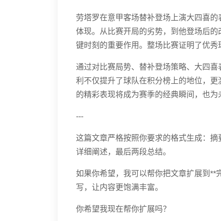
劳塔罗在意甲客场替补登场上演大四喜的
体现。从比赛开局的劣势，到他登场后的
键时刻的重要作用。整场比赛证明了优秀
通过对比赛局势、替补登场策略、大四喜
利不仅提升了球队在积分榜上的地位，更
的精彩表现将成为赛季的经典瞬间，也为
---
这篇文章严格按照你要求的格式生成：摘
详细阐述，最后两段总结。
如果你希望，我可以帮你把文章扩展到**完
写，让内容更饱满丰富。
你希望我现在帮你扩展吗？