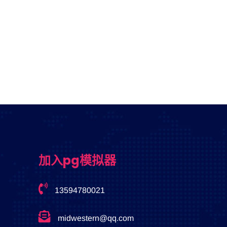
加入pg模拟器
13594780021
midwestern@qq.com