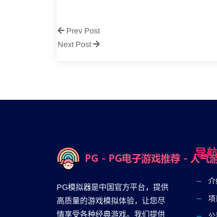
Prev Post
Next Post
导
介
PG模拟器是中国官方平台，提供
项
高质量的游戏模拟体验，让您尽
情享受各种经典游戏。我们提供
公