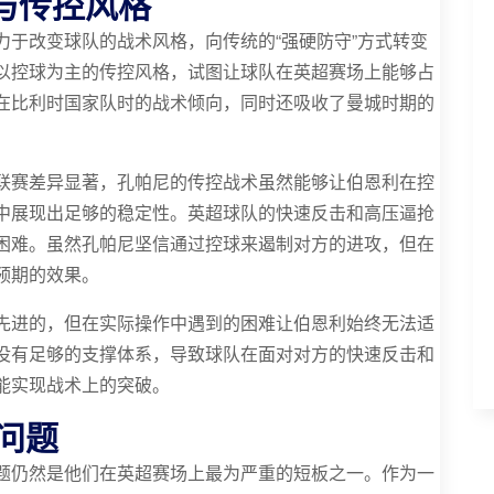
与传控风格
力于改变球队的战术风格，向传统的“强硬防守”方式转变
以控球为主的传控风格，试图让球队在英超赛场上能够占
在比利时国家队时的战术倾向，同时还吸收了曼城时期的
联赛差异显著，孔帕尼的传控战术虽然能够让伯恩利在控
中展现出足够的稳定性。英超球队的快速反击和高压逼抢
困难。虽然孔帕尼坚信通过控球来遏制对方的进攻，但在
预期的效果。
先进的，但在实际操作中遇到的困难让伯恩利始终无法适
没有足够的支撑体系，导致球队在面对对方的快速反击和
能实现战术上的突破。
问题
题仍然是他们在英超赛场上最为严重的短板之一。作为一