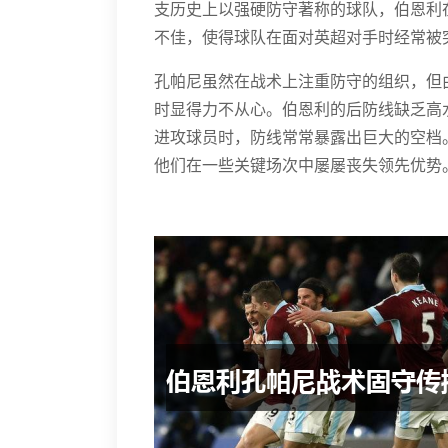
支历史上以强硬防守著称的球队，伯恩利
不佳，使得球队在面对英超对手时经常被
孔帕尼虽然在战术上注重防守的组织，但
时显得力不从心。伯恩利的后防线缺乏高
进攻球员时，防线常常暴露出巨大的空档
他们在一些关键场次中屡屡丧失领先优势