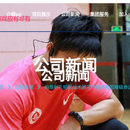
介绍pg
项目展示
公司新闻
集团服务
加入
公司新闻
页
公司新闻
伯恩利孔帕尼战术固守传控终难阻降级命