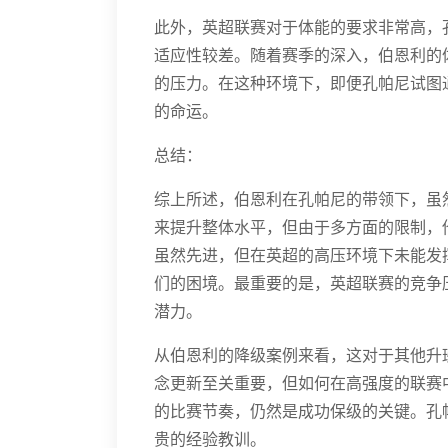
此外，英超联赛对于体能的要求非常高，
适应性较差。随着赛季的深入，伯恩利的
的压力。在这种环境下，即便孔帕尼试图
的命运。
总结：
综上所述，伯恩利在孔帕尼的带领下，虽
来提升整体水平，但由于多方面的限制，
虽然先进，但在英超的高压环境下未能发
们的困境。最重要的是，英超联赛的竞争
潜力。
从伯恩利的降级案例来看，这对于其他升
念更新至关重要，但如何在高强度的联赛
的比赛节奏，仍然是成功保级的关键。孔
贵的经验教训。