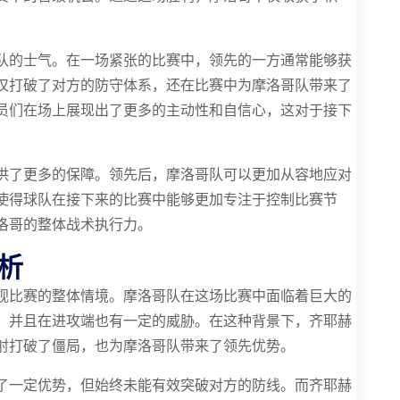
队的士气。在一场紧张的比赛中，领先的一方通常能够获
仅打破了对方的防守体系，还在比赛中为摩洛哥队带来了
员们在场上展现出了更多的主动性和自信心，这对于接下
供了更多的保障。领先后，摩洛哥队可以更加从容地应对
使得球队在接下来的比赛中能够更加专注于控制比赛节
洛哥的整体战术执行力。
析
视比赛的整体情境。摩洛哥队在这场比赛中面临着巨大的
，并且在进攻端也有一定的威胁。在这种背景下，齐耶赫
射打破了僵局，也为摩洛哥队带来了领先优势。
了一定优势，但始终未能有效突破对方的防线。而齐耶赫