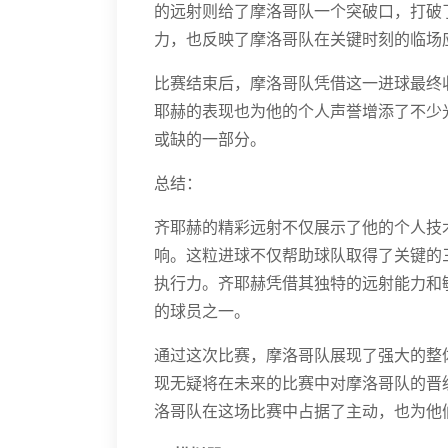
的远射则给了摩洛哥队一个突破口，打破
力，也反映了摩洛哥队在关键时刻的临场
比赛结束后，摩洛哥队凭借这一进球最终
耶赫的表现也为他的个人声誉增添了不少
或缺的一部分。
总结：
齐耶赫的精彩远射不仅展示了他的个人技
响。这粒进球不仅帮助球队取得了关键的
执行力。齐耶赫凭借其独特的远射能力和
的球员之一。
通过这次比赛，摩洛哥队展现了强大的整
现无疑将在未来的比赛中对摩洛哥队的晋
洛哥队在这场比赛中占据了主动，也为他