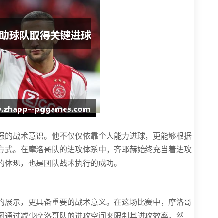
强的战术意识。他不仅仅依靠个人能力进球，更能够根据
方式。在摩洛哥队的进攻体系中，齐耶赫始终充当着进攻
的体现，也是团队战术执行的成功。
的展示，更具备重要的战术意义。在这场比赛中，摩洛哥
图通过减少摩洛哥队的进攻空间来限制其进攻效率。然