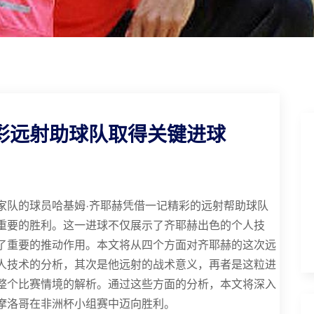
彩远射助球队取得关键进球
家队的球员哈基姆·齐耶赫凭借一记精彩的远射帮助球队
重要的胜利。这一进球不仅展示了齐耶赫出色的个人技
了重要的推动作用。本文将从四个方面对齐耶赫的这次远
人技术的分析，其次是他远射的战术意义，再者是这粒进
整个比赛情境的解析。通过这些方面的分析，本文将深入
摩洛哥在非洲杯小组赛中迈向胜利。