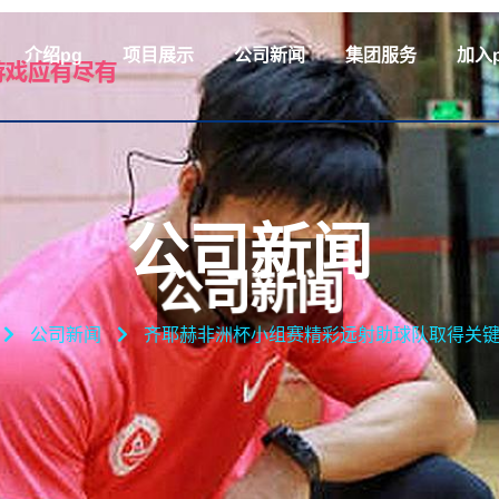
介绍pg
项目展示
公司新闻
集团服务
加入
公司新闻
公司新闻
齐耶赫非洲杯小组赛精彩远射助球队取得关