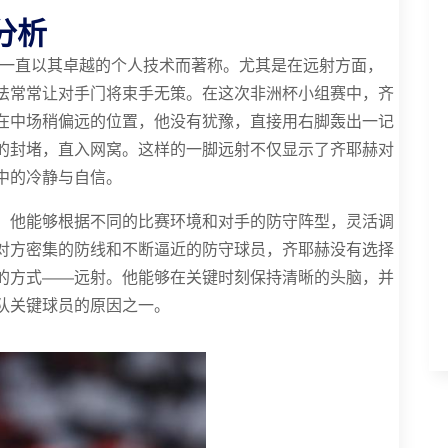
分析
，一直以其卓越的个人技术而著称。尤其是在远射方面，
法常常让对手门将束手无策。在这次非洲杯小组赛中，齐
在中场稍偏远的位置，他没有犹豫，直接用右脚轰出一记
的封堵，直入网窝。这样的一脚远射不仅显示了齐耶赫对
中的冷静与自信。
，他能够根据不同的比赛环境和对手的防守阵型，灵活调
对方密集的防线和不断逼近的防守球员，齐耶赫没有选择
的方式——远射。他能够在关键时刻保持清晰的头脑，并
队关键球员的原因之一。