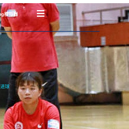
pg模拟器
键进球