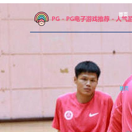
首页
首页