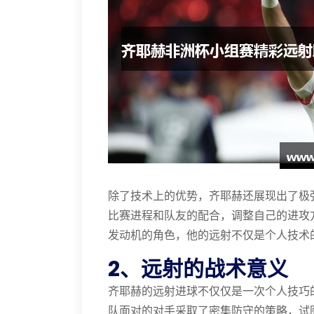
除了技术上的优势，齐耶赫还展现出了极
比赛进程和队友的配合，调整自己的进攻
发动机的角色，他的远射不仅是个人技术
2、远射的战术意义
齐耶赫的远射进球不仅仅是一次个人技巧
队面对的对手采取了密集防守的策略，试