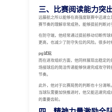
三、比赛阅读能力突
远藤航之所以能够在高强度联赛中迅速立
赛节奏的理解非常成熟，能够提前判断对
在防守端，他经常通过提前移动切断传球
更高，也减少了防守失位的风险。很多时
pg试玩
而在进攻组织方面，他同样展现出稳定的
场接球后的简洁传递能够快速完成攻守转
节奏。
此外，他对于比赛局势的判断也十分清晰
当球队需要加快推进时，他又能迅速完成
的重要齿轮。
四、精神力量激励全