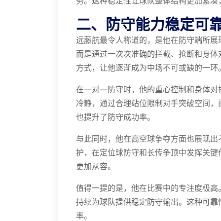
务。这种稳定性让球队整体结构更加紧凑
二、防守能力稳定可
远藤航最令人称道的，是他在防守端所展
而是通过一次次准确的拦截、抢断和身体
方式，让他逐渐成为中场不可或缺的一环
在一对一防守时，他的重心控制和身体对
冷静，通过合理站位限制对手突破空间，
也提升了防守成功率。
与此同时，他在高空球争夺方面也展现出
护，在定位球防守和长传争顶中发挥关键
更加从容。
值得一提的是，他在比赛中的专注度极高
持续为球队提供稳定防守输出。这种可靠
率。