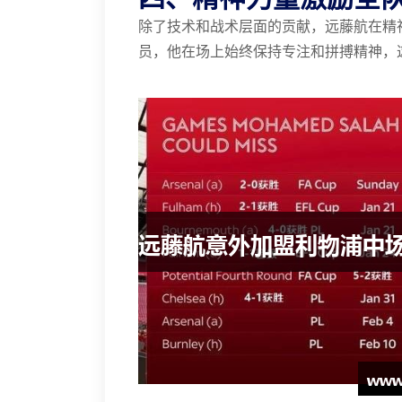
除了技术和战术层面的贡献，远藤航在精
员，他在场上始终保持专注和拼搏精神，