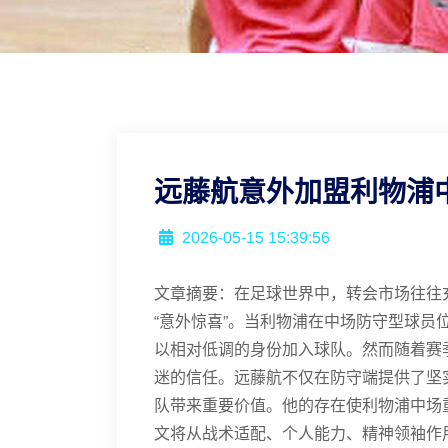
远藤航意外加盟利物浦
2026-05-15 15:39:56
文章摘要：在足球世界中，转会市场往往
“意外惊喜”。当利物浦在中场防守型球
以相对低调的身份加入球队。然而随着赛
迷的信任。远藤航不仅在防守端提供了坚
队带来重要价值。他的存在使利物浦中场
文将从战术适配、个人能力、精神领袖作