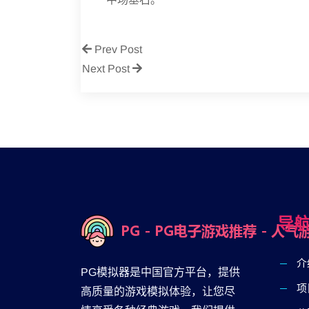
Prev Post
Next Post
导
介
PG模拟器是中国官方平台，提供
项
高质量的游戏模拟体验，让您尽