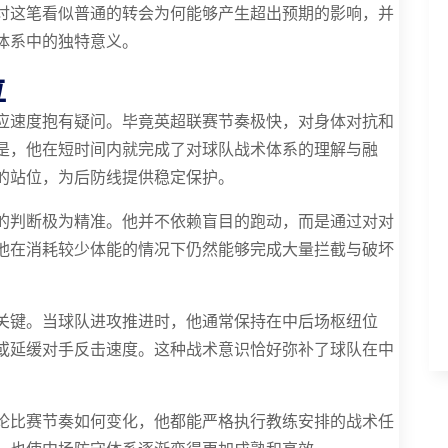
讨这笔看似普通的转会为何能够产生超出预期的影响，并
体系中的独特意义。
位
应速度抱有疑问。毕竟英超联赛节奏极快，对身体对抗和
是，他在短时间内就完成了对球队战术体系的理解与融
的站位，为后防线提供稳定保护。
的判断极为精准。他并不依赖盲目的跑动，而是通过对对
他在消耗较少体能的情况下仍然能够完成大量拦截与破坏
关键。当球队进攻推进时，他通常保持在中后场枢纽位
或延缓对手反击速度。这种战术意识恰好弥补了球队在中
论比赛节奏如何变化，他都能严格执行教练安排的战术任