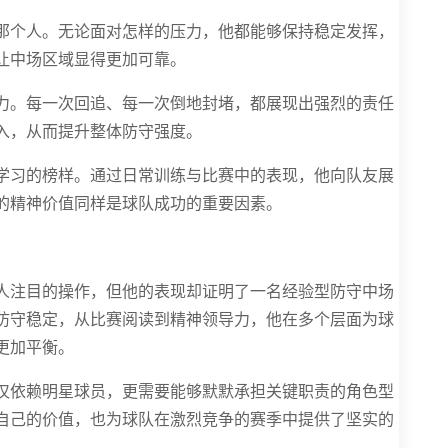
那个人。无论面对怎样的压力，他都能够保持稳定发挥，
让中场区域显得更加可靠。
力。每一次回追、每一次倒地封堵，都展现出强烈的责任
入，从而提升整体防守强度。
学习的榜样。通过日常训练与比赛中的表现，他向队友展
的精神价值同样是球队成功的重要因素。
人注目的操作，但他的表现却证明了一名经验型防守中场
防守稳定，从比赛阅读到精神领导力，他在多个层面为球
更加平衡。
仅依赖明星球员，更需要能够默默承担关键职责的角色型
自己的价值，也为球队在激烈竞争的赛季中提供了坚实的