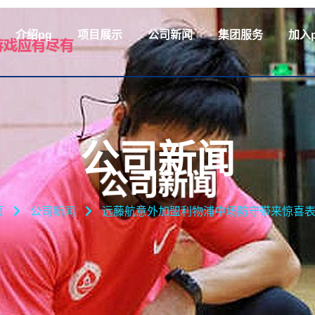
介绍pg
项目展示
公司新闻
集团服务
加入
公司新闻
页
公司新闻
远藤航意外加盟利物浦中场防守带来惊喜