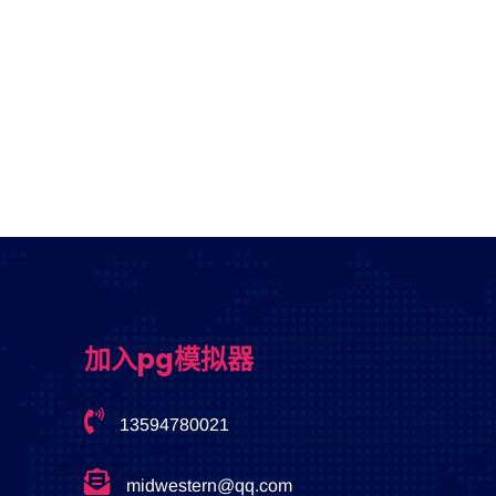
加入pg模拟器
13594780021
midwestern@qq.com