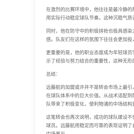
在激烈的比赛环境中，他往往是最冷静的
用实际行动稳定球队节奏。这种沉稳气质
同时，他在防守中的积极拼抢也极具感染
感。队友们在这样的氛围下往往会更加投
更重要的是，他的职业态度成为年轻球员
示了经验与努力结合的重要性，这种无形
总结：
远藤航的加盟或许并不是转会市场上最引
在球队体系中的巨大价值。从战术适配到
队带来了积极变化，使利物浦的中场结构
这笔转会也再次说明，成功的球队建设不
球员。远藤航用稳定而可靠的表现证明了
中场基石。