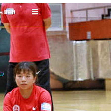
pg模拟器
表现