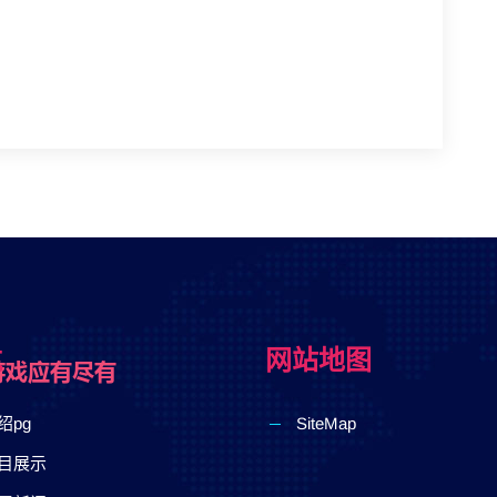
航
网站地图
绍pg
SiteMap
目展示