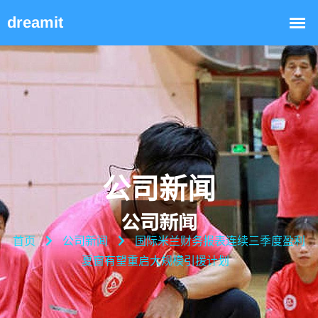
公司新闻
首页
公司新闻
国际米兰财务报表连续三季度盈利
夏窗有望重启大规模引援计划