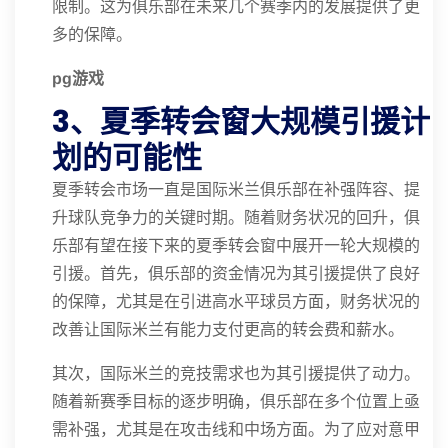
限制。这为俱乐部在未来几个赛季内的发展提供了更
多的保障。
pg游戏
3、夏季转会窗大规模引援计
划的可能性
夏季转会市场一直是国际米兰俱乐部在补强阵容、提
升球队竞争力的关键时期。随着财务状况的回升，俱
乐部有望在接下来的夏季转会窗中展开一轮大规模的
引援。首先，俱乐部的资金情况为其引援提供了良好
的保障，尤其是在引进高水平球员方面，财务状况的
改善让国际米兰有能力支付更高的转会费和薪水。
其次，国际米兰的竞技需求也为其引援提供了动力。
随着新赛季目标的逐步明确，俱乐部在多个位置上亟
需补强，尤其是在攻击线和中场方面。为了应对意甲