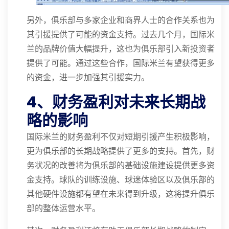
另外，俱乐部与多家企业和商界人士的合作关系也为
其引援提供了可能的资金支持。过去几个月，国际米
兰的品牌价值大幅提升，这也为俱乐部引入新投资者
提供了可能。通过这些合作，国际米兰有望获得更多
的资金，进一步加强其引援实力。
4、财务盈利对未来长期战
略的影响
国际米兰的财务盈利不仅对短期引援产生积极影响，
更为俱乐部的长期战略提供了更多的支持。首先，财
务状况的改善将为俱乐部的基础设施建设提供更多资
金支持。球队的训练设施、球迷体验区以及俱乐部的
其他硬件设施都有望在未来得到升级，这将提升俱乐
部的整体运营水平。