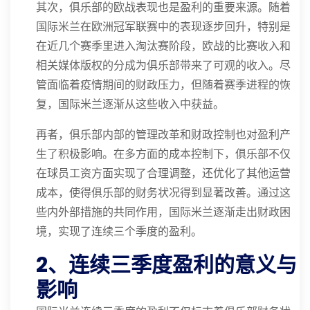
其次，俱乐部的欧战表现也是盈利的重要来源。随着
国际米兰在欧洲冠军联赛中的表现逐步回升，特别是
在近几个赛季里进入淘汰赛阶段，欧战的比赛收入和
相关媒体版权的分成为俱乐部带来了可观的收入。尽
管面临着疫情期间的财政压力，但随着赛季进程的恢
复，国际米兰逐渐从这些收入中获益。
再者，俱乐部内部的管理改革和财政控制也对盈利产
生了积极影响。在多方面的成本控制下，俱乐部不仅
在球员工资方面实现了合理调整，还优化了其他运营
成本，使得俱乐部的财务状况得到显著改善。通过这
些内外部措施的共同作用，国际米兰逐渐走出财政困
境，实现了连续三个季度的盈利。
2、连续三季度盈利的意义与
影响