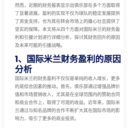
然而，近期的财务报表显示出俱乐部在多个方面取得
了显著进展。盈利的实现不仅为球队的稳定发展提供
了资金支持，也为其在转会市场上的雄心壮志提供了
坚实的保障。本文将从四个方面对国际米兰的财务盈
利和引援计划进行详细分析，探讨其财务回升的原因
及未来可能的引援战略。
1、国际米兰财务盈利的原因
分析
国际米兰的财务盈利不仅仅是单纯的收入增长，更多
的是综合因素的推动。首先，俱乐部通过增强品牌价
值和市场营销收入，尤其是在全球范围内的赞助合同
和商业合作上，取得了可观的收益。近年来，国际米
兰通过与知名品牌的合作不断扩大其在国际市场的影
响力，吸引了更多的商业投资。