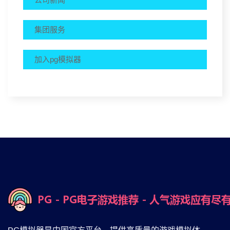
集团服务
加入pg模拟器