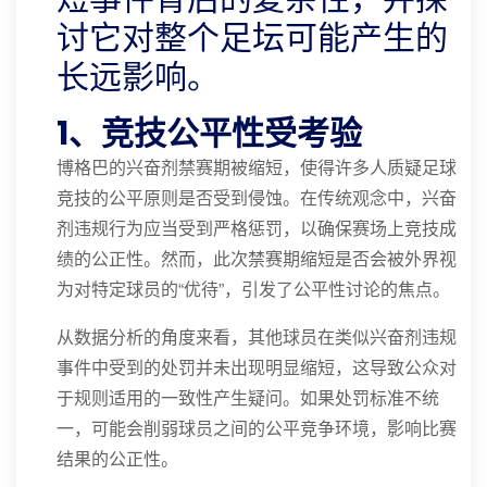
讨它对整个足坛可能产生的
长远影响。
1、竞技公平性受考验
博格巴的兴奋剂禁赛期被缩短，使得许多人质疑足球
竞技的公平原则是否受到侵蚀。在传统观念中，兴奋
剂违规行为应当受到严格惩罚，以确保赛场上竞技成
绩的公正性。然而，此次禁赛期缩短是否会被外界视
为对特定球员的“优待”，引发了公平性讨论的焦点。
从数据分析的角度来看，其他球员在类似兴奋剂违规
事件中受到的处罚并未出现明显缩短，这导致公众对
于规则适用的一致性产生疑问。如果处罚标准不统
一，可能会削弱球员之间的公平竞争环境，影响比赛
结果的公正性。