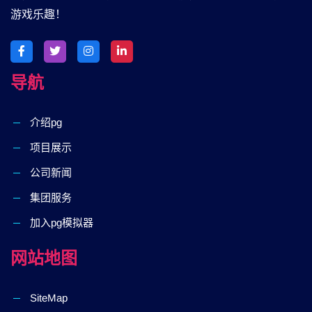
游戏乐趣！
导航
介绍pg
项目展示
公司新闻
集团服务
加入pg模拟器
网站地图
SiteMap