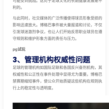
可能受到挑战。这对于足球文化的长期健康发展是不
利的。
与此同时，社交媒体的广泛传播使得球员形象受损的
影响迅速放大。博格巴事件被大量报道和讨论，不仅
引发球迷激烈争议，也让人们开始反思职业球员在遵
守规则和维护形象方面的责任与压力。
pg试玩
3、管理机构权威性问题
足球的管理机构如国际足联和各国反兴奋剂机构，其
权威性和公正性在事件处理中显得尤为重要。博格巴
禁赛期缩短事件，使公众开始质疑这些机构在规则执
行上的稳定性与透明度。