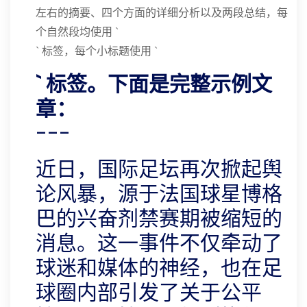
左右的摘要、四个方面的详细分析以及两段总结，每
个自然段均使用 `
` 标签，每个小标题使用 `
` 标签。下面是完整示例文
章：
---
近日，国际足坛再次掀起舆
论风暴，源于法国球星博格
巴的兴奋剂禁赛期被缩短的
消息。这一事件不仅牵动了
球迷和媒体的神经，也在足
球圈内部引发了关于公平