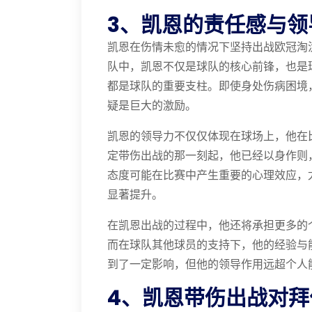
3、凯恩的责任感与领
凯恩在伤情未愈的情况下坚持出战欧冠淘
队中，凯恩不仅是球队的核心前锋，也是
都是球队的重要支柱。即使身处伤病困境
疑是巨大的激励。
凯恩的领导力不仅仅体现在球场上，他在
定带伤出战的那一刻起，他已经以身作则
态度可能在比赛中产生重要的心理效应，
显著提升。
在凯恩出战的过程中，他还将承担更多的
而在球队其他球员的支持下，他的经验与
到了一定影响，但他的领导作用远超个人
4、凯恩带伤出战对拜