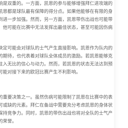
响是双重的。一方面，凯恩的参与能够增强拜仁进攻端的
凯恩都是球队最有保障的得分点。如果他能够在有限的身
到进一步加强。然而，另一方面，凯恩带伤出战也可能带
，他可能在比赛中无法发挥出最佳状态，甚至可能因伤病
决定可能会对球队的士气产生直接影响。凯恩作为队内的
的期待，也代表着对球队全体成员的激励。若凯恩能够克
注入无比的信心与动力。然而，若凯恩的状态无法达到预
可能对接下来的欧冠比赛产生不利影响。
的重要决策之一。虽然伤病可能限制了凯恩在比赛中的表
可或缺的元素。拜仁在备战中需要充分考虑凯恩的身体状
保持竞争力。同时，凯恩的带伤出战也将对全队的士气产
的荣誉。