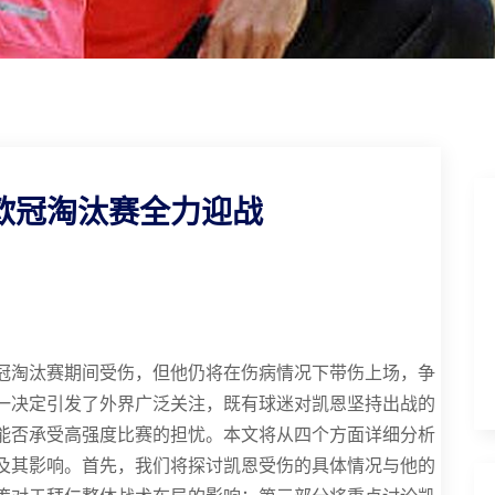
欧冠淘汰赛全力迎战
冠淘汰赛期间受伤，但他仍将在伤病情况下带伤上场，争
一决定引发了外界广泛关注，既有球迷对凯恩坚持出战的
能否承受高强度比赛的担忧。本文将从四个方面详细分析
及其影响。首先，我们将探讨凯恩受伤的具体情况与他的