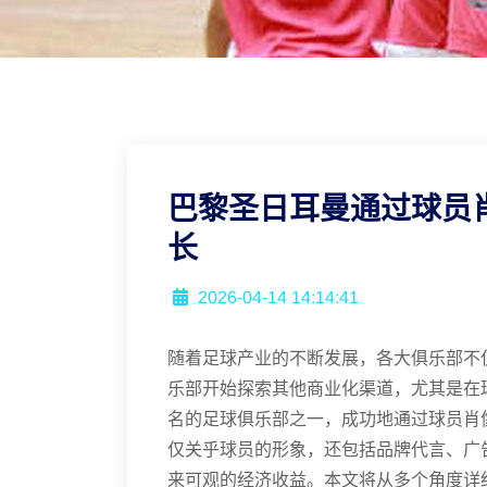
巴黎圣日耳曼通过球员
长
2026-04-14 14:14:41
随着足球产业的不断发展，各大俱乐部不
乐部开始探索其他商业化渠道，尤其是在
名的足球俱乐部之一，成功地通过球员肖
仅关乎球员的形象，还包括品牌代言、广
来可观的经济收益。本文将从多个角度详