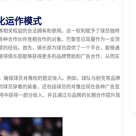
化运作模式
等相关权益的合法拥有和使用。这一权利赋予了球员独特
各种合作伙伴竞相合作的对象。巴黎圣日耳曼作为一支顶
厚的经验。首先，俱乐部为球员提供了一个平台，能够通
使得俱乐部能够获得更多的品牌赞助和广告合作，从而实
作，确保球员肖像权的稳定收入。例如，球队与耐克等品牌
到球员穿着的装备，还包括球员的肖像出现在各种广告宣
费用中获得一部分收入，并且通过与品牌的长期合作提升其