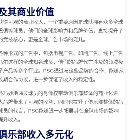
及其商业价值
获得可观的商业收入，一个重要原因是球队拥有众多全球
巴佩等球员，他们的全球影响力和品牌价值，直接提升了
的竞技核心，更是全球广告市场的宠儿。
各种形式的广告中，包括电视广告、印刷广告、线上广告
马尔这样的全球知名球员，他们的品牌代言涉及的领域极
子产品等多个行业。PSG通过与这些品牌的合作，能够从
长期合作协议，进一步保证了收入的稳定性。
还巧妙地通过球员的肖像权带动俱乐部整体的商业化进
人品牌带来了可观的收益，同时也提升了俱乐部整体的品
球员的代言，PSG能够进一步拓展其在全球市场的影响
提升收入。
俱乐部收入多元化