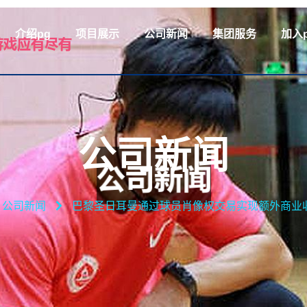
介绍pg
项目展示
公司新闻
集团服务
加入
公司新闻
公司新闻
巴黎圣日耳曼通过球员肖像权交易实现额外商业