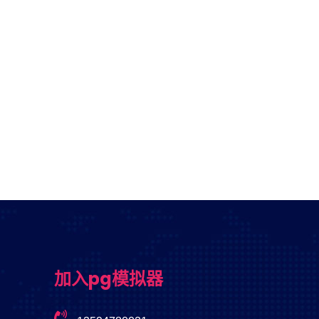
加入pg模拟器