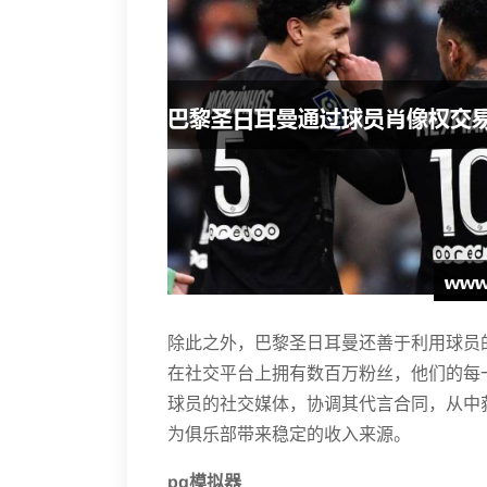
除此之外，巴黎圣日耳曼还善于利用球员
在社交平台上拥有数百万粉丝，他们的每
球员的社交媒体，协调其代言合同，从中
为俱乐部带来稳定的收入来源。
pg模拟器