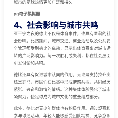
城市的足球热情更加广泛和持久。
pg电子模拟器
4、社会影响与城市共鸣
亚平宁之夜的德比不仅是体育事件，也具有显著的社
会影响。比赛期间，城市交通、商业活动以及公共安
全管理都受到德比的牵动，显示出体育赛事对城市运
转的广泛影响力。每一次胜利或失利，都在社会层面
引发讨论和共鸣。
德比还具有促进城市认同的作用。无论是支持拉齐奥
还是罗马，市民们在比赛中形成情感共振，共同经历
紧张、兴奋和激情的情绪。这种集体体验强化了城市
凝聚力，使足球成为城市文化的重要组成部分。
此外，德比对青少年群体也有积极作用。通过观赛和
参与球迷活动，年轻人能够感受团队精神、竞争意识