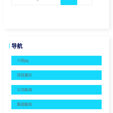
导航
介绍pg
项目展示
公司新闻
集团服务