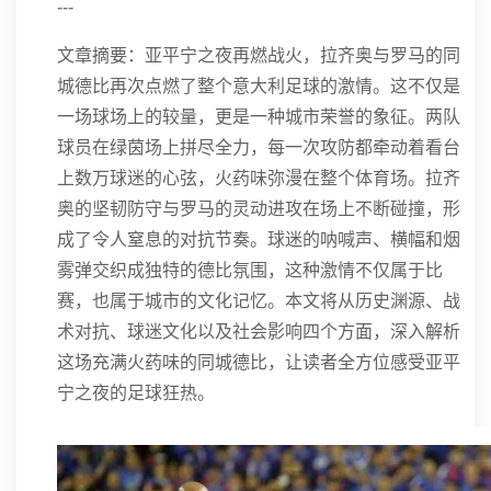
---
文章摘要：亚平宁之夜再燃战火，拉齐奥与罗马的同
城德比再次点燃了整个意大利足球的激情。这不仅是
一场球场上的较量，更是一种城市荣誉的象征。两队
球员在绿茵场上拼尽全力，每一次攻防都牵动着看台
上数万球迷的心弦，火药味弥漫在整个体育场。拉齐
奥的坚韧防守与罗马的灵动进攻在场上不断碰撞，形
成了令人窒息的对抗节奏。球迷的呐喊声、横幅和烟
雾弹交织成独特的德比氛围，这种激情不仅属于比
赛，也属于城市的文化记忆。本文将从历史渊源、战
术对抗、球迷文化以及社会影响四个方面，深入解析
这场充满火药味的同城德比，让读者全方位感受亚平
宁之夜的足球狂热。