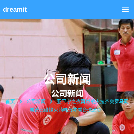
公司新闻
首页
公司新闻
亚平宁之夜再燃战火拉齐奥罗马同
城德比碰撞火药味直冲看台球迷心