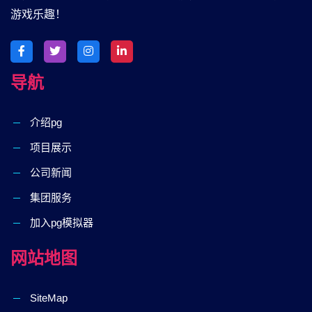
游戏乐趣！
导航
介绍pg
项目展示
公司新闻
集团服务
加入pg模拟器
网站地图
SiteMap