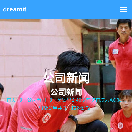
公司新闻
首页
公司新闻
莫德里奇40岁前夕首次为AC米兰
出战意甲并送上精彩助攻