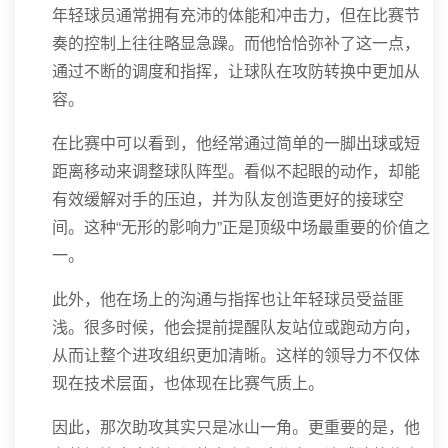
年轻球员通常拥有充沛的体能和冲击力，但在比赛节
奏的控制上往往略显急躁。而他恰恰弥补了这一点，
通过不断的调度和指挥，让球队在攻防转换中更加从
容。
在比赛中可以看到，他经常通过简单的一脚出球或短
距离移动来调整球队阵型。看似不起眼的动作，却能
有效缓解对手的压迫，并为队友创造更好的接球空
间。这种“无形的影响力”正是顶级中场最重要的价值之
一。
此外，他在场上的沟通与指挥也让年轻球员受益匪
浅。很多时候，他会提前提醒队友站位或跑动方向，
从而让整个进攻组织更加清晰。这样的领导力不仅体
现在技术层面，也体现在比赛气质上。
因此，那次助攻其实只是冰山一角。更重要的是，他