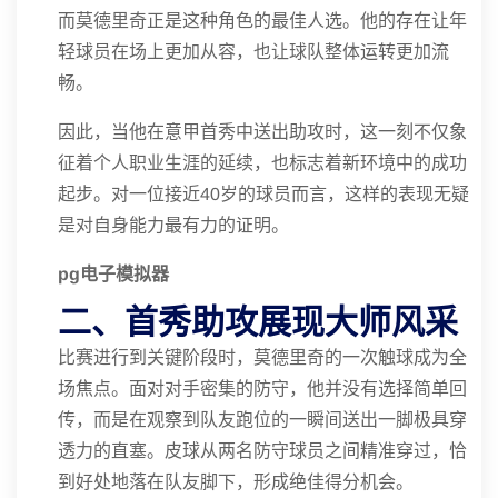
而莫德里奇正是这种角色的最佳人选。他的存在让年
轻球员在场上更加从容，也让球队整体运转更加流
畅。
因此，当他在意甲首秀中送出助攻时，这一刻不仅象
征着个人职业生涯的延续，也标志着新环境中的成功
起步。对一位接近40岁的球员而言，这样的表现无疑
是对自身能力最有力的证明。
pg电子模拟器
二、首秀助攻展现大师风采
比赛进行到关键阶段时，莫德里奇的一次触球成为全
场焦点。面对对手密集的防守，他并没有选择简单回
传，而是在观察到队友跑位的一瞬间送出一脚极具穿
透力的直塞。皮球从两名防守球员之间精准穿过，恰
到好处地落在队友脚下，形成绝佳得分机会。