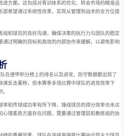
改进方案。这包括对青训体系的优化、转会市场的精准运
乐部希望通过系统性改革，实现从管理到战术的全方位提
练组和球员的良好沟通，确保决策的执行力与团队的稳定
要通过明确的目标和高效的内部协作来缓解，以避免影响
析
球队在德甲积分榜上的排名以及进攻、防守数据都出现了
快速反击著称，但本赛季多场比赛中球队的进攻效率下
积。
球率和传球成功率有所下降，锋线球员的得分效率也未达
和心理素质方面存在问题，需要通过管理层和教练组的协
战绩的重要因素。球队在连续高强度比赛中出现主力球员