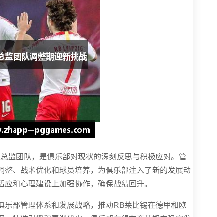
育总监团队，是俱乐部对现状的深刻反思与积极应对。管
调整、战术优化和球员培养，为俱乐部注入了新的发展动
适应和心理建设上加强协作，确保战绩回升。
俱乐部管理体系和发展战略，推动RB莱比锡在德甲和欧