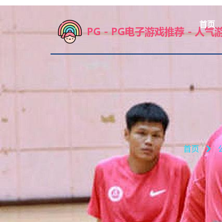
首页
首页