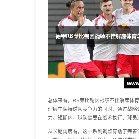
总体来看，RB莱比锡因战绩不佳解雇体
理层在保持球队竞争力的同时，通过战略
力。短期内，球队需要在战术执行、球员
从长期角度看，这一系列调整有助于完善