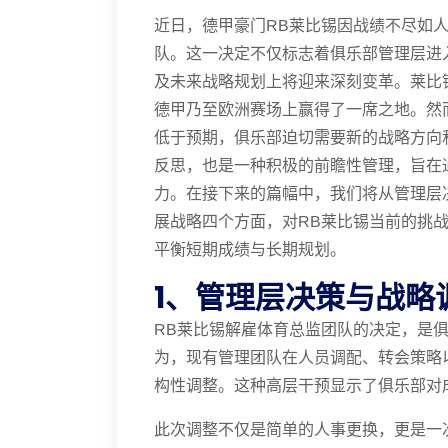
近日，德甲豪门RB莱比锡因战绩不尽如
队。这一决定不仅标志着俱乐部管理层进
及未来战略规划上将迎来深刻变革。莱比
德甲乃至欧洲赛场上赢得了一席之地。然
低于预期，俱乐部迫切需要新的战略方向
反思，也是一种积极的前瞻性管理，旨在
力。在接下来的篇幅中，我们将从管理层
展战略四个方面，对RB莱比锡当前的挑
平衡短期成绩与长期规划。
1、管理层决策与战略
RB莱比锡解雇体育总监团队的决定，是
为，现有管理团队在人员调配、转会策略
构性调整。这种高层干预显示了俱乐部对
此次调整不仅是简单的人事更换，更是一