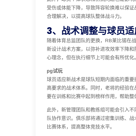
受伤或体能下降，导致阵容轮换难以保证
合理解决，以提高球队整体战斗力。
3、战术调整与球员适
随着体育总监团队的更换，RB莱比锡在
新设计战术方案，以弥补进攻效率下降和
心理念，但在执行细节上可能会有所优化
pg试玩
球员适应新战术是球队短期内面临的重要
高要求的战术体系。同时，老将的经验在
要在训练和比赛中起到榜样作用，帮助整
此外，新管理团队和教练组可能会引入不
队协作意识。俱乐部将通过密集训练、战
比赛体系，提高整体竞技水平。