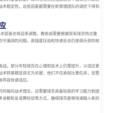
战术稳定性。这些因素都需要在新管理团队的调控下得到
应
战术层面也将迎来调整。教练组需要根据现有球员特点重
防守漏洞的问题。高强度压迫和快速反击仍是俱乐部的核
。
挑战。部分年轻球员在心理和技术上仍需提升，以适应更
战术转换期显得尤为关键，他们不仅承担比赛任务，还需
体阵容快速适应。
同风格的战术理念，这需要球员具备较高的学习能力和团
术讲解和友谊赛检验等方式，确保球员能够快速融入新的